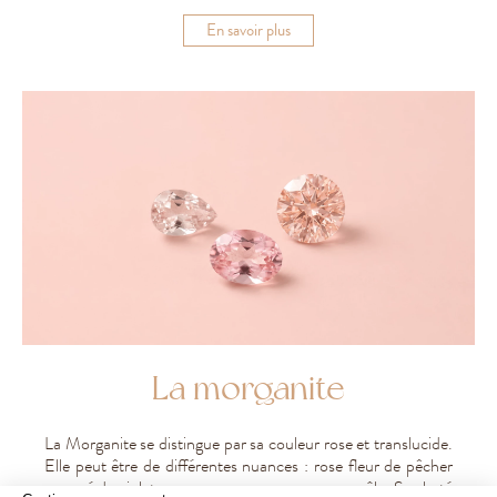
En
En savoir plus
savoir
plus
La morganite
La Morganite se distingue par sa couleur rose et translucide.
Elle peut être de différentes nuances : rose fleur de pêcher
nuancé de violet, rose saumon ou encore rose pâle. Sa clarté