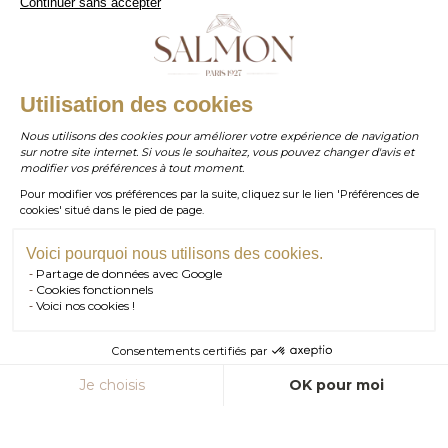
Continuer sans accepter
et sa transparence lui confèrent une brillance subtile et
délicate.
En
En savoir plus
savoir
WHATSAPP
Utilisation des cookies
plus
Nous utilisons des cookies pour améliorer votre expérience de navigation
sur notre site internet. Si vous le souhaitez, vous pouvez changer d'avis et
contact@salmonparis.com
E-MAIL
modifier vos préférences à tout moment.
Pour modifier vos préférences par la suite, cliquez sur le lien 'Préférences de
01 . 84 . 17 . 24 . 42
cookies' situé dans le pied de page.
TÉL PARIS
05 . 35 . 54 . 45 . 53
TÉL BORDEAUX
Voici pourquoi nous utilisons des cookies.
Partage de données avec Google
RDV SHOWROOM
Cookies fonctionnels
Voici nos cookies !
RDV TÉLÉPHONIQUE
Consentements certifiés par
La citrine
CONTACT
Je choisis
OK pour moi
Axeptio consent
La citrine est une pierre solaire qui fait partie de la famille des
Plateforme de Gestion du Consentement : Personnalisez vos Option