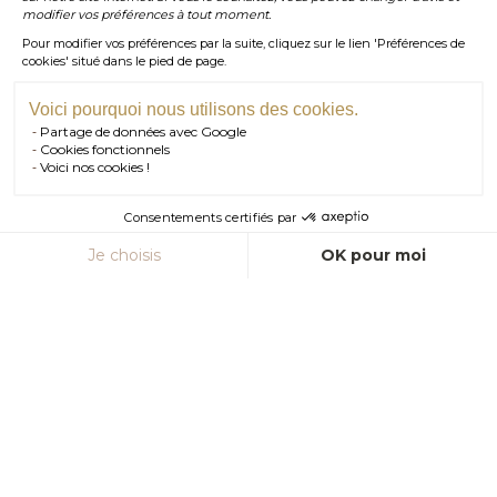
contact@salmonparis.com
E-MAIL
modifier vos préférences à tout moment.
Pour modifier vos préférences par la suite, cliquez sur le lien 'Préférences de
01 . 84 . 17 . 24 . 42
cookies' situé dans le pied de page.
TÉL PARIS
05 . 35 . 54 . 45 . 53
TÉL BORDEAUX
Voici pourquoi nous utilisons des cookies.
Partage de données avec Google
RDV SHOWROOM
Cookies fonctionnels
Voici nos cookies !
RDV TÉLÉPHONIQUE
Consentements certifiés par
CONTACT
Je choisis
OK pour moi
Axeptio consent
Plateforme de Gestion du Consentement : Personnalisez vos Option
Notre plateforme vous permet d'adapter et de gérer vos paramètres de