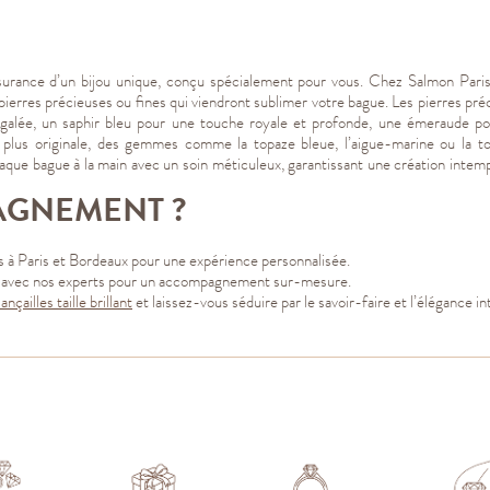
surance d’un bijou unique, conçu spécialement pour vous. Chez Salmon Paris, 
pierres précieuses ou fines qui viendront sublimer votre bague. Les pierres préci
égalée, un saphir bleu pour une touche royale et profonde, une émeraude po
 plus originale, des gemmes comme la topaze bleue, l’aigue-marine ou la to
chaque bague à la main avec un soin méticuleux, garantissant une création inte
AGNEMENT ?
à Paris et Bordeaux pour une expérience personnalisée.
ce avec nos experts pour un accompagnement sur-mesu
re.
nçailles taille brillant
et laissez-vous séduire par le savoir-faire et l’élégance 