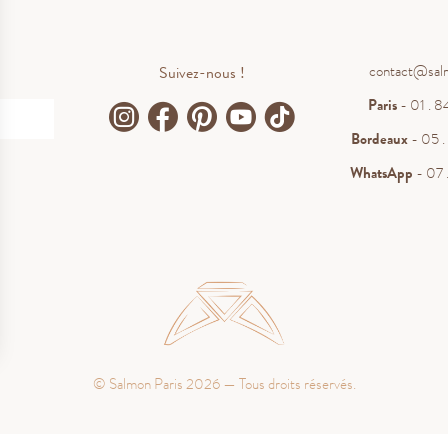
contact@sal
Suivez-nous !
Paris
- 01 . 84
Bordeaux
- 05 . 
WhatsApp
- 07 .
.
ions
© Salmon Paris 2026 — Tous droits réservés.
 de confidentialité, en garantissant la conformité avec les réglemen