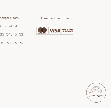
monparis.com
Paiement sécurisé
 . 17 . 24 . 42
WHATSAPP
35 . 54 . 45 . 53
 81 . 63 . 76 . 57
contact@salmonparis.com
E-MAIL
01 . 84 . 17 . 24 . 42
TÉL PARIS
05 . 35 . 54 . 45 . 53
TÉL BORDEAUX
RDV SHOWROOM
RDV TÉLÉPHONIQUE
CONTACT
tations. Personnalisez vos préférences pour contrôler la manière don