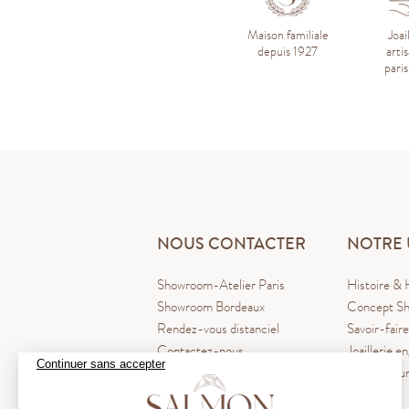
Maison familiale
Joai
depuis 1927
arti
pari
NOUS CONTACTER
NOTRE 
Showroom-Atelier Paris
Histoire & 
Showroom Bordeaux
Concept Sh
Rendez-vous distanciel
Savoir-faire
Contactez-nous
Joaillerie e
Continuer sans accepter
Blog La Pl