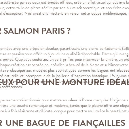
actérisée par ses deux extrémités effilées, crée un effet visuel qui sublime la 
, cette taille de pierre séduit par son allure aristocratique et son éclat ex
al d’exception. Nos créations mettent en valeur cette coupe emblématique, ré
 SALMON PARIS ?
onnées avec une précision absolue, garantissant une pierre parfaitement taillé
ertise et passion pour offrir un bijou d’une qualité irréprochable. Parce qu’un
vos envies. Que vous souhaitiez un serti griffes pour maximiser la lumière, un 
haque création est pensée pour révéler la beauté de la pierre et sublimer votr
solitaire classique aux modèles plus sophistiqués comme les bagues entrelacée
uté naturelle et intemporelle de la joaillerie d’inspiration botanique. Pour vous 
EUX POUR UNE MONTURE IDÉA
mettant d’explorer chaque angle de votre bague avant sa création. Grâce à cet
os préférences.
igneusement sélectionnés pour mettre en valeur la forme marquise. L’or jaune sub
 confère une touche romantique et moderne, tandis que le platine offre une élég
re à la fois résistante et délicate, conçue pour mettre en lumière la beauté natur
 UNE BAGUE DE FIANÇAILLES 