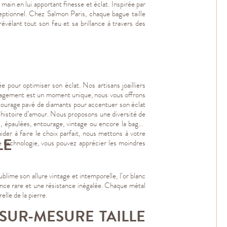
main en lui apportant finesse et éclat. Inspirée par
ceptionnel. Chez Salmon Paris, chaque bague taille
vélant tout son feu et sa brillance à travers des
e pour optimiser son éclat. Nos artisans joailliers
 engagement est un moment unique, nous vous offrons
entourage pavé de diamants pour accentuer son éclat
e histoire d’amour. Nous proposons une diversité de
s, épaulées, entourage, vintage ou encore la bague
aider à faire le choix parfait, nous mettons à votre
LE
te technologie, vous pouvez apprécier les moindres
lime son allure vintage et intemporelle, l’or blanc
ance rare et une résistance inégalée. Chaque métal
elle de la pierre.
SUR-MESURE TAILLE