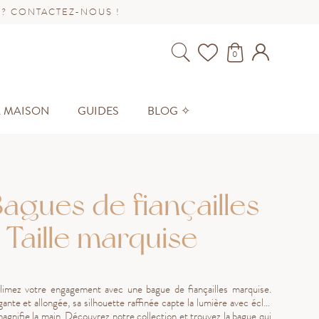
 ? CONTACTEZ-NOUS !
0
A MAISON
GUIDES
BLOG ✧
agues de fiançailles
 Taille marquise
limez votre engagement avec une bague de fiançailles marquise.
ante et allongée, sa silhouette raffinée capte la lumière avec éclat
magnifie la main. Découvrez notre collection et trouvez la bague qui