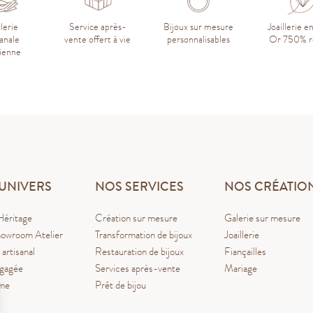
llerie
Service après-
Bijoux sur mesure
Joaillerie e
sanale
vente offert à vie
personnalisables
Or 750% r
sienne
UNIVERS
NOS SERVICES
NOS CRÉATIO
Héritage
Création sur mesure
Galerie sur mesure
owroom Atelier
Transformation de bijoux
Joaillerie
 artisanal
Restauration de bijoux
Fiançailles
ngagée
Services après-vente
Mariage
ume
Prêt de bijou