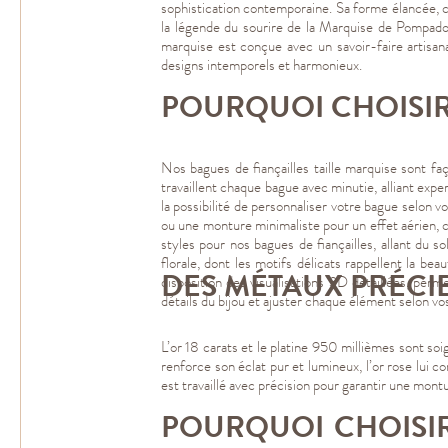
sophistication contemporaine. Sa forme élancée, car
la légende du sourire de la Marquise de Pompadour
marquise est conçue avec un savoir-faire artisan
designs intemporels et harmonieux.
POURQUOI CHOISIR
Nos bagues de fiançailles taille marquise sont faç
travaillent chaque bague avec minutie, alliant exp
la possibilité de personnaliser votre bague selon 
ou une monture minimaliste pour un effet aérien, c
styles pour nos bagues de fiançailles, allant du 
florale, dont les motifs délicats rappellent la bea
DES MÉTAUX PRÉCI
disposition des visualisations 3D détaillées, per
détails du bijou et ajuster chaque élément selon v
L’or 18 carats et le platine 950 millièmes sont so
renforce son éclat pur et lumineux, l’or rose lui
est travaillé avec précision pour garantir une montu
POURQUOI CHOISIR