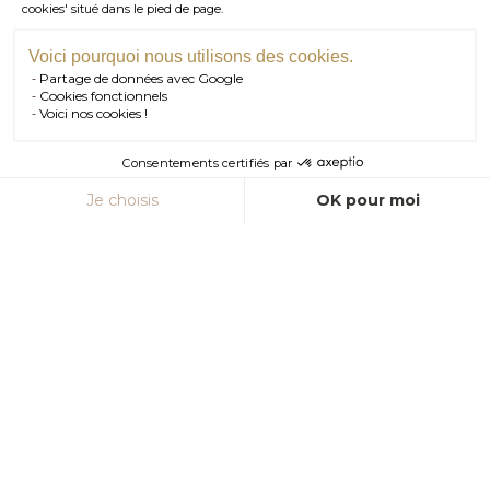
01 . 84 . 17 . 24 . 42
cookies' situé dans le pied de page.
TÉL PARIS
05 . 35 . 54 . 45 . 53
TÉL BORDEAUX
Voici pourquoi nous utilisons des cookies.
Partage de données avec Google
RDV SHOWROOM
Cookies fonctionnels
Voici nos cookies !
RDV TÉLÉPHONIQUE
Consentements certifiés par
CONTACT
Je choisis
OK pour moi
Axeptio consent
Plateforme de Gestion du Consentement : Personnalisez vos Option
Notre plateforme vous permet d'adapter et de gérer vos paramètres de