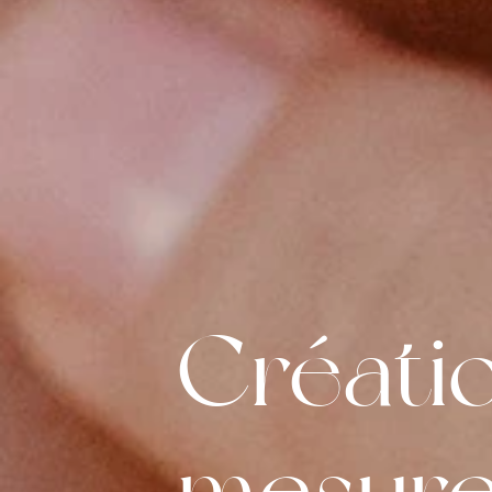
Créati
mesur