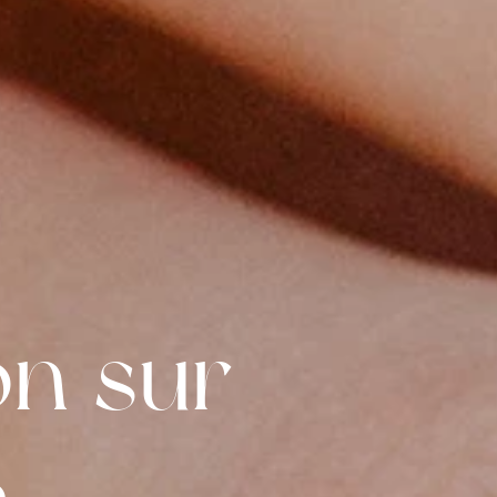
on sur
e