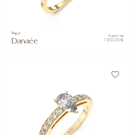
Bague
À partir de
Danaée
1 010,00 €