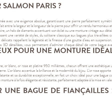
 SALMON PARIS ?
onnée avec une exigence absolue, garantissant une pierre parfaitement symétr
parfait entre la largeur et la longueur de la pierre pour offrir un rendu harmonieu
 poire, un halo de diamants accentuant son éclat ou une monture vintage aux dét
nt une variété de styles, du solitaire classique aux bagues plus travaillées
ls délicats rappellent la légèreté et la finesse d’une goutte d’eau en suspensi
ns 3D détaillées, vous permettant d’admirer chaque détail de votre bague avan
EUX POUR UNE MONTURE IDÉA
ne, or blanc, or rose et platine 950 millièmes, chacun offrant une esthétique u
ierre. L’or blanc accentue la brillance et la modernité du bijou. L’or rose apport
clatante et sa durabilité exceptionnelle, en fait un choix idéal pour une bagu
 monture à la fois élégante et résistante, parfaitement adaptée à la mise en valeur
 UNE BAGUE DE FIANÇAILLES 