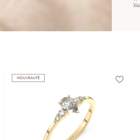
Voi
coll
NOUVEAUTÉ