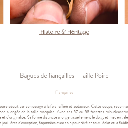
Histoire & Héritage
Bagues de fiançailles - Taille Poire
Fiançailles
le poire séduit par son design à la fois raffiné et audacieux. Cette coupe, recon
gance allongée de la taille marquise. Avec ses 57 ou 58 facettes minutieusemen
et d’originalité. Sa forme distincte allonge visuellement le doigt et met en va
s joaillières d’exception, façonnées avec soin pour révéler tout l’éclat et la flui