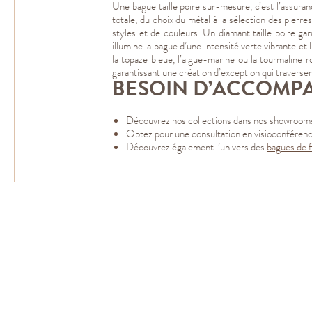
Une bague taille poire sur-mesure, c’est l’assura
totale, du choix du métal à la sélection des pierr
styles et de couleurs. Un diamant taille poire g
illumine la bague d’une intensité verte vibrante 
la topaze bleue, l’aigue-marine ou la tourmaline 
garantissant une création d’exception qui traverser
BESOIN D’ACCOMP
Découvrez nos collections dans nos showrooms 
Optez pour une consultation en visioconférenc
Découvrez également l’univers des
bagues de fi
Taille marquise
Taille
marquise