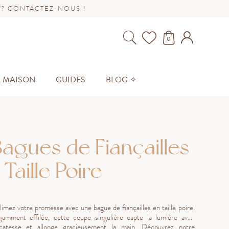
 ? CONTACTEZ-NOUS !
0
A MAISON
GUIDES
BLOG ✧
agues de Fiançailles
 Taille Poire
limez votre promesse avec une bague de fiançailles en taille poire.
gamment effilée, cette coupe singulière capte la lumière avec
icatesse et allonge gracieusement la main. Découvrez notre