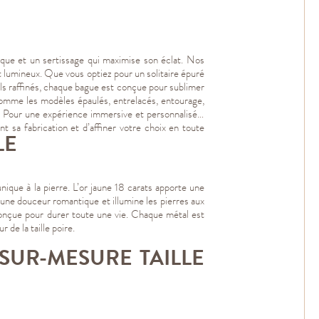
ique et un sertissage qui maximise son éclat. Nos
x et lumineux. Que vous optiez pour un solitaire épuré
ails raffinés, chaque bague est conçue pour sublimer
 comme les modèles épaulés, entrelacés, entourage,
on. Pour une expérience immersive et personnalisée,
t sa fabrication et d’affiner votre choix en toute
LE
nique à la pierre. L’or jaune 18 carats apporte une
e une douceur romantique et illumine les pierres aux
e conçue pour durer toute une vie. Chaque métal est
 de la taille poire.
SUR-MESURE TAILLE