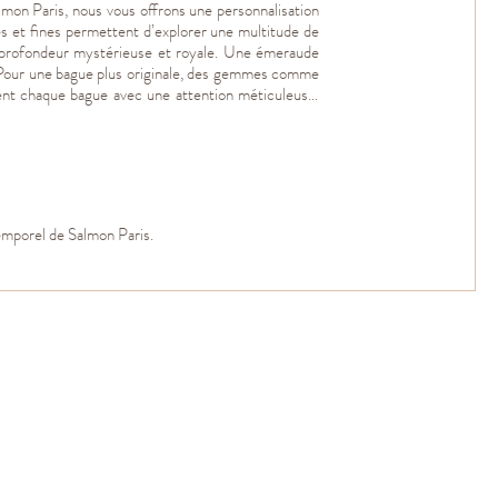
lmon Paris, nous vous offrons une personnalisation
ses et fines permettent d’explorer une multitude de
ne profondeur mystérieuse et royale. Une émeraude
e. Pour une bague plus originale, des gemmes comme
nnent chaque bague avec une attention méticuleuse,
temporel de Salmon Paris.
Taille ovale
Taille
ovale