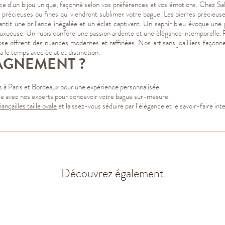
nce d’un bijou unique, façonné selon vos préférences et vos émotions. Chez Sa
es précieuses ou fines qui viendront sublimer votre bague. Les pierres précieu
arantit une brillance inégalée et un éclat captivant. Un saphir bleu évoque u
et luxueuse. Un rubis confère une passion ardente et une élégance intemporell
rose offrent des nuances modernes et raffinées. Nos artisans joailliers faço
a le temps avec éclat et distinction.
AGNEMENT ?
à Paris et Bordeaux pour une expérience personnalisée.
e avec nos experts pour concevoir votre bague sur-mesure.
ançailles taille ovale
et laissez-vous séduire par l’élégance et le savoir-faire in
Découvrez également
Taille brillant
Taille émeraude
Taille
Taille
brillant
émeraude