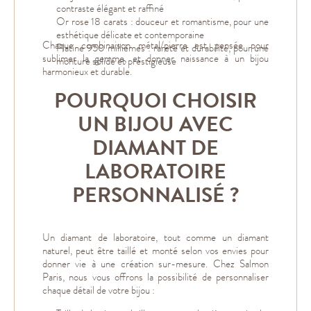
contraste élégant et raffiné
Or rose 18 carats : douceur et romantisme, pour une
esthétique délicate et contemporaine
Chaque combinaison métal/pierre est pensée pour
Platine 950 millièmes : rareté et durabilité, pour une
sublimer la gemme, et donner naissance à un bijou
monture solide et prestigieuse
harmonieux et durable.
POURQUOI CHOISIR
UN BIJOU AVEC
DIAMANT DE
LABORATOIRE
PERSONNALISÉ ?
Un diamant de laboratoire, tout comme un diamant
naturel, peut être taillé et monté selon vos envies pour
donner vie à une création sur-mesure. Chez Salmon
Paris, nous vous offrons la possibilité de personnaliser
chaque détail de votre bijou :