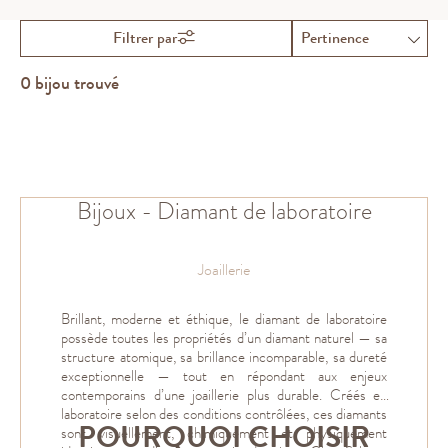
(750 millièmes) ou platine 950 millièmes, et choisissez un bijou
moderne, conscient et raffiné.
Filtrer par
0
bijou trouvé
Bijoux - Diamant de laboratoire
Joaillerie
Brillant, moderne et éthique, le diamant de laboratoire
possède toutes les propriétés d’un diamant naturel — sa
structure atomique, sa brillance incomparable, sa dureté
exceptionnelle — tout en répondant aux enjeux
contemporains d’une joaillerie plus durable. Créés en
laboratoire selon des conditions contrôlées, ces diamants
POURQUOI CHOISIR
sont visuellement, chimiquement et physiquement