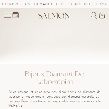
EPTEMBRE — UNE DEMANDE DE BIJOU URGENTE ? CONTAC
0
Bijoux Diamant De
Laboratoire
Alliez éthique et éclat avec nos bijoux sertis de diamants de
laboratoire. Visuellement identiques aux diamants naturels, ces
pierres offrent une alternative responsable sans compromis sur la
Voir plus
beauté ni la qualité. Découvrez notre collection en or 18 carats