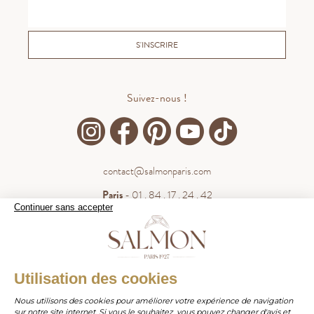
S'INSCRIRE
Suivez-nous !
contact@salmonparis.com
Paris
- 01 . 84 . 17 . 24 . 42
Continuer sans accepter
Bordeaux
- 05 . 35 . 54 . 45 . 53
WhatsApp
- 07 . 81 . 63 . 76 . 57
.
WHATSAPP
Utilisation des cookies
Paiement sécurisé
Nous utilisons des cookies pour améliorer votre expérience de navigation
sur notre site internet. Si vous le souhaitez, vous pouvez changer d'avis et