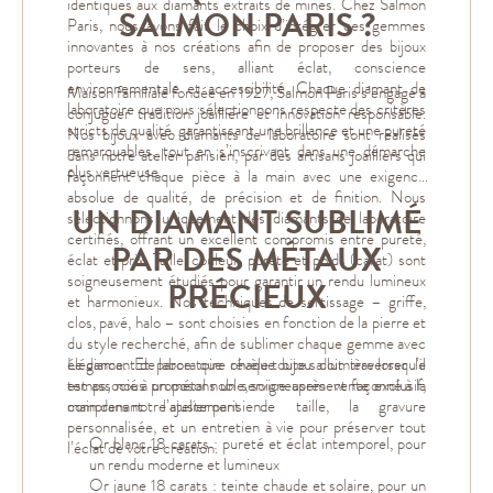
identiques aux diamants extraits de mines. Chez Salmon
SALMON PARIS ?
Paris, nous avons fait le choix d’intégrer ces gemmes
innovantes à nos créations afin de proposer des bijoux
porteurs de sens, alliant éclat, conscience
environnementale et accessibilité. Chaque diamant de
Maison familiale fondée en 1927, Salmon Paris s’engage à
laboratoire que nous sélectionnons respecte des critères
conjuguer tradition joaillière et innovation responsable.
stricts de qualité, garantissant une brillance et une pureté
Nos bijoux avec diamants de laboratoire sont réalisés
remarquables, tout en s’inscrivant dans une démarche
dans notre atelier parisien, par des artisans joailliers qui
plus vertueuse.
façonnent chaque pièce à la main avec une exigence
absolue de qualité, de précision et de finition. Nous
UN DIAMANT SUBLIMÉ
sélectionnons uniquement des diamants de laboratoire
certifiés, offrant un excellent compromis entre pureté,
PAR DES MÉTAUX
éclat et prix. Taille, couleur, pureté et poids (carat) sont
soigneusement étudiés pour garantir un rendu lumineux
PRÉCIEUX
et harmonieux. Nos techniques de sertissage – griffe,
clos, pavé, halo – sont choisies en fonction de la pierre et
du style recherché, afin de sublimer chaque gemme avec
élégance. Et parce que chaque bijou doit traverser le
Le diamant de laboratoire révèle toute sa lumière lorsqu’il
temps, nous proposons un service après-vente exclusif,
est associé à un métal noble, soigneusement façonné à la
comprenant l’ajustement de taille, la gravure
main dans notre atelier parisien :
personnalisée, et un entretien à vie pour préserver tout
Or blanc 18 carats : pureté et éclat intemporel, pour
l’éclat de votre création.
un rendu moderne et lumineux
Or jaune 18 carats : teinte chaude et solaire, pour un