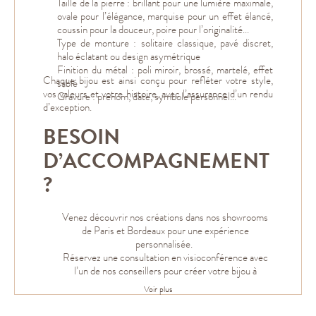
Taille de la pierre : brillant pour une lumière maximale,
ovale pour l’élégance, marquise pour un effet élancé,
coussin pour la douceur, poire pour l’originalité...
Type de monture : solitaire classique, pavé discret,
halo éclatant ou design asymétrique
Finition du métal : poli miroir, brossé, martelé, effet
Chaque bijou est ainsi conçu pour refléter votre style,
sablé
vos valeurs et votre histoire, avec l’assurance d’un rendu
Gravure : prénom, date, symbole personnel…
d’exception.
BESOIN
D’ACCOMPAGNEMENT
?
Venez découvrir nos créations dans nos showrooms
de Paris et Bordeaux pour une expérience
personnalisée.
Réservez une consultation en visioconférence avec
l’un de nos conseillers pour créer votre bijou à
distance.
Voir plus
D
écouvrez notre collection de
bijoux en diamants
et
laissez-vous séduire par leur éclat et leur éthique.