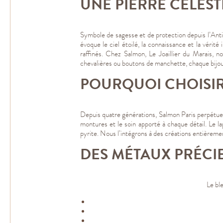
UNE PIERRE CÉLEST
Symbole de sagesse et de protection depuis l’Antiqu
évoque le ciel étoilé, la connaissance et la vérité 
raffinés. Chez Salmon, Le Joaillier du Marais, n
chevalières ou boutons de manchette, chaque bijou s
POURQUOI CHOISIR
Depuis quatre générations, Salmon Paris perpétue l’a
montures et le soin apporté à chaque détail. Le la
pyrite. Nous l’intégrons à des créations entièremen
DES MÉTAUX PRÉCI
Le bl