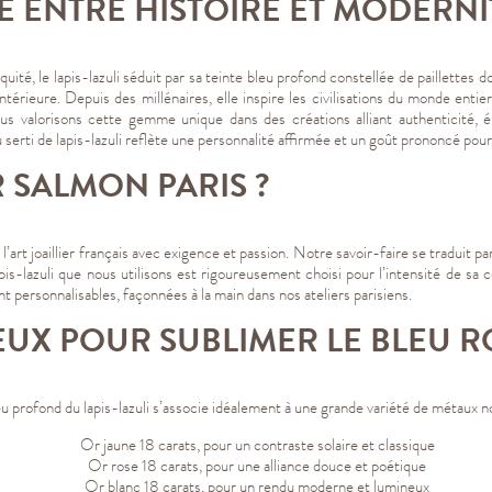
E ENTRE HISTOIRE ET MODERNI
ité, le lapis-lazuli séduit par sa teinte bleu profond constellée de paillettes 
intérieure. Depuis des millénaires, elle inspire les civilisations du monde entie
ous valorisons cette gemme unique dans des créations alliant authenticité,
erti de lapis-lazuli reflète une personnalité affirmée et un goût prononcé pour
 SALMON PARIS ?
rt joaillier français avec exigence et passion. Notre savoir-faire se traduit par
pis-lazuli que nous utilisons est rigoureusement choisi pour l’intensité de sa c
t personnalisables, façonnées à la main dans nos ateliers parisiens.
EUX POUR SUBLIMER LE BLEU R
eu profond du lapis-lazuli s’associe idéalement à une grande variété de métaux no
Or jaune 18 carats, pour un contraste solaire et classique
Or rose 18 carats, pour une alliance douce et poétique
Or blanc 18 carats, pour un rendu moderne et lumineux