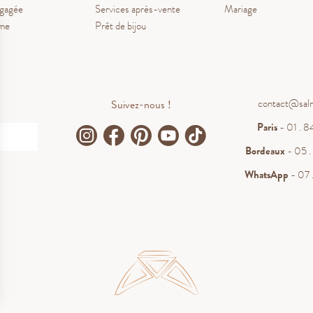
ngagée
Services après-vente
Mariage
ume
Prêt de bijou
contact@sal
Suivez-nous !
Paris
- 01 . 84
Bordeaux
- 05 . 
WhatsApp
- 07 .
.