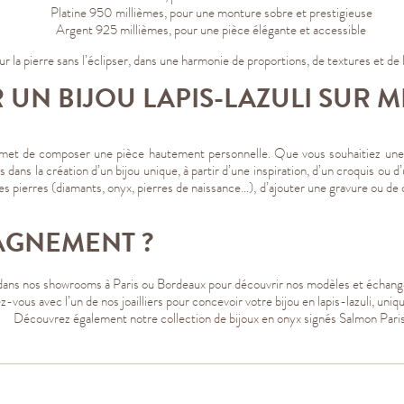
Platine 950 millièmes, pour une monture sobre et prestigieuse
Argent 925 millièmes, pour une pièce élégante et accessible
 la pierre sans l’éclipser, dans une harmonie de proportions, de textures et de 
UN BIJOU LAPIS-LAZULI SUR M
ermet de composer une pièce hautement personnelle. Que vous souhaitiez une
ans la création d’un bijou unique, à partir d’une inspiration, d’un croquis ou 
tres pierres (diamants, onyx, pierres de naissance…), d’ajouter une gravure ou de 
AGNEMENT ?
ns nos showrooms à Paris ou Bordeaux pour découvrir nos modèles et échanger
-vous avec l’un de nos joailliers pour concevoir votre bijou en lapis-lazuli, uni
Découvrez également notre
collection de bijoux en onyx
signés Salmon Paris