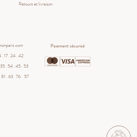
Retours et livraison
monparis.com
Paiement sécurisé
 . 17 . 24 . 42
WHATSAPP
35 . 54 . 45 . 53
 81 . 63 . 76 . 57
contact@salmonparis.com
E-MAIL
01 . 84 . 17 . 24 . 42
TÉL PARIS
05 . 35 . 54 . 45 . 53
TÉL BORDEAUX
RDV SHOWROOM