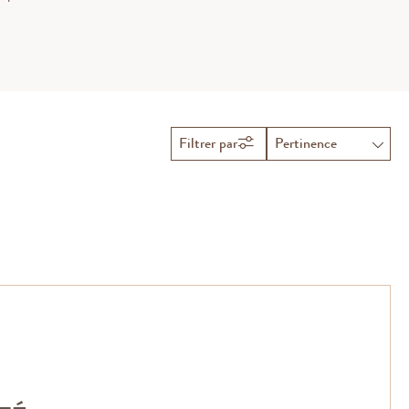
 millièmes ou argent 925 millièmes, et trouvez le bijou qui vous
e à l’essentiel.
Filtrer par