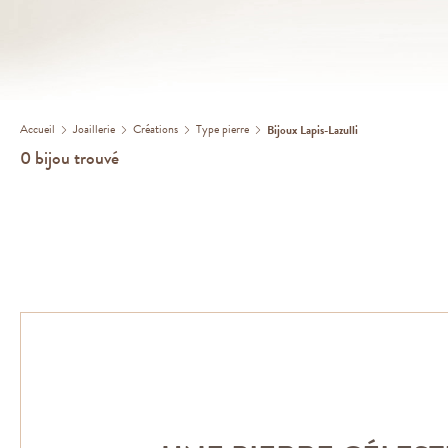
Accueil
Joaillerie
Créations
Type pierre
Bijoux Lapis-Lazulli
0
bijou trouvé