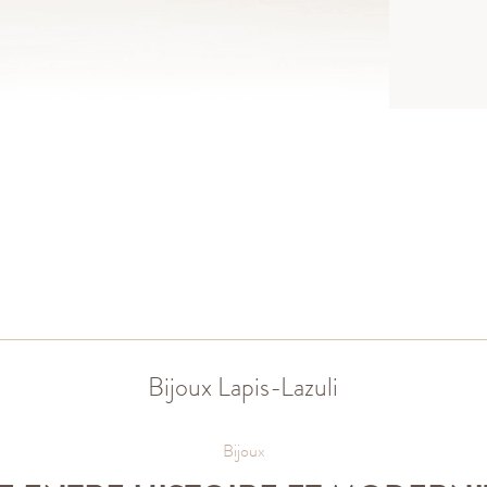
950
reli
Bijoux Lapis-Lazuli
Bijoux