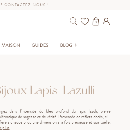
 ? CONTACTEZ-NOUS !
0
A MAISON
GUIDES
BLOG ✧
ijoux Lapis-Lazulli
ngez dans l’intensité du bleu profond du lapis lazuli, pierre
lématique de sagesse et de vérité. Parsemée de reflets dorés, elle
ère à chaque bijou une dimension à la fois précieuse et spirituelle.
r plus
ouvrez notre collection en or 18 carats (750 millièmes), platine