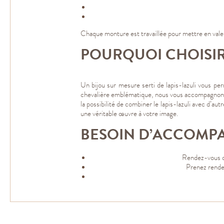
Chaque monture est travaillée pour mettre en valeur
POURQUOI CHOISIR 
Un bijou sur mesure serti de lapis-lazuli vous p
chevalière emblématique, nous vous accompagnons d
la possibilité de combiner le lapis-lazuli avec d’au
une véritable œuvre à votre image.
BESOIN D’ACCOMP
Rendez-vous da
Prenez rendez