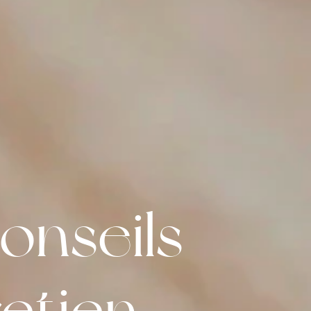
onseils
retien