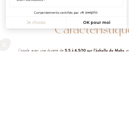
Consentements certifiés par
Je choisis
OK pour moi
Caractéristiqu
Axeptio consent
Plateforme de Gestion du Consentement : Personnalisez vos Opt
Notre plateforme vous permet d'adapter et de gérer vos paramètres
L'
opale
, avec une dureté de
5,5 à 6,5/10 sur l’échelle de Mohs
, e
plus délicates et nécessite des soins particuliers. Les opales s
principaux :
Opale blanche
: transparente à translucide, avec un jeu de coul
Opale noire
: foncée, offrant un jeu de couleurs intense.
Opale de feu
: éclatante, aux reflets rougeâtres ou orangés.
Opale boulder
: incrustée dans sa roche-mère, généralement du
Pour préserver son éclat, il est conseillé de la nettoyer avec un 
séparément des autres bijoux. Étant composée de 3 à 30% d’eau, l
perdre ses reflets sous une exposition prolongée au soleil.