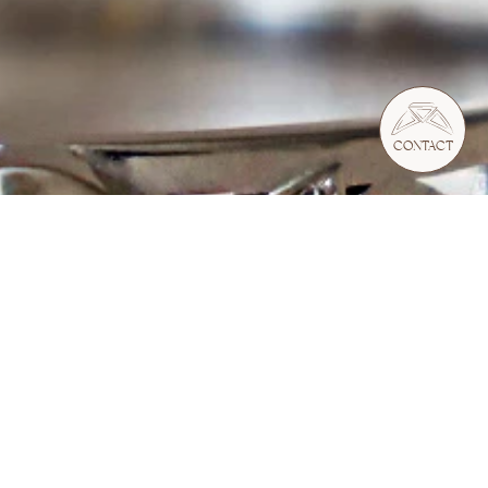
05 . 35 . 54 . 45 . 53
TÉL BORDEAUX
RDV SHOWROOM
RDV TÉLÉPHONIQUE
CONTACT
tations. Personnalisez vos préférences pour contrôler la manière don