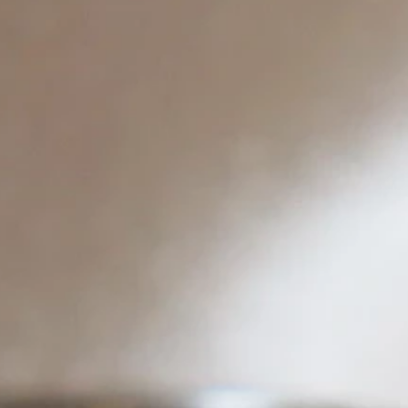
WHATSAPP
contact@salmonparis.com
E-MAIL
01 . 84 . 17 . 24 . 42
TÉL PARIS