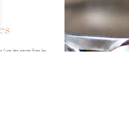
es
ions
 de confidentialité, en garantissant la conformité avec les réglemen
st l’une des pierres fines les
e déclinent en quatre types
eurs doux.
 grès ou du basalte.
chiffon doux et de la ranger
'opale peut se dessécher et