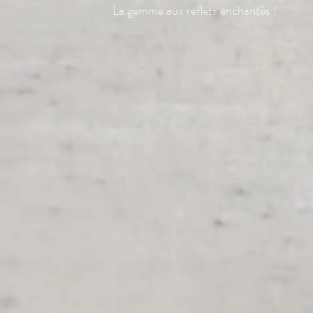
La gemme aux reflets enchantés !