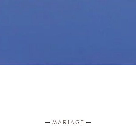
.
.
M A R I A G E