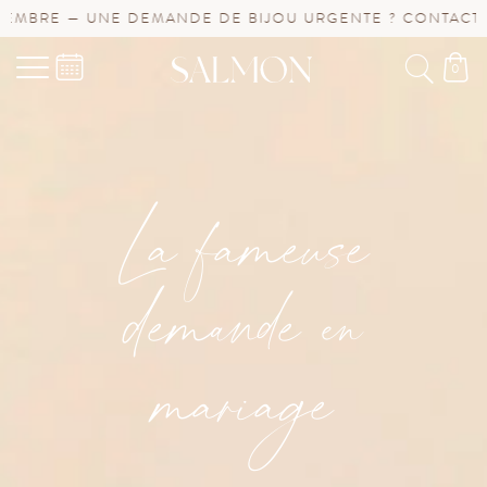
E — UNE DEMANDE DE BIJOU URGENTE ? CONTACTEZ-NOU
0
La fameuse
demande en
mariage