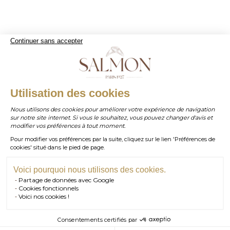
Continuer sans accepter
WHATSAPP
Utilisation des cookies
Nous utilisons des cookies pour améliorer votre expérience de navigation
sur notre site internet. Si vous le souhaitez, vous pouvez changer d'avis et
contact@salmonparis.com
E-MAIL
modifier vos préférences à tout moment.
Pour modifier vos préférences par la suite, cliquez sur le lien 'Préférences de
01 . 84 . 17 . 24 . 42
cookies' situé dans le pied de page.
TÉL PARIS
05 . 35 . 54 . 45 . 53
TÉL BORDEAUX
Voici pourquoi nous utilisons des cookies.
Partage de données avec Google
RDV SHOWROOM
Cookies fonctionnels
Voici nos cookies !
RDV TÉLÉPHONIQUE
Consentements certifiés par