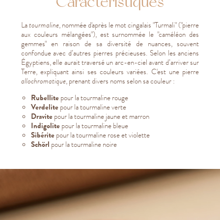
Caractéristiques
La
tourmaline
, nommée d'après le mot cingalais "Turmali" ("pierre
aux couleurs mélangées"), est surnommée le "caméléon des
gemmes" en raison de sa diversité de nuances, souvent
confondue avec d’autres pierres précieuses. Selon les anciens
Égyptiens, elle aurait traversé un arc-en-ciel avant d’arriver sur
Terre, expliquant ainsi ses couleurs variées. C'est une pierre
allochromatique
, prenant divers noms selon sa couleur :
Rubellite
pour la tourmaline rouge
Verdelite
pour la tourmaline verte
Dravite
pour la tourmaline jaune et marron
Indigolite
pour la tourmaline bleue
Sibérite
pour la tourmaline rose et violette
Schörl
pour la tourmaline noire