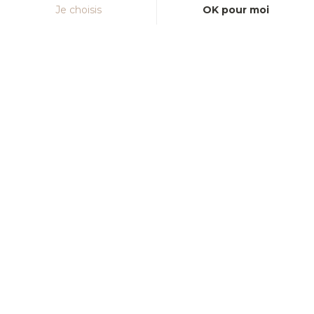
CONTACT
Je choisis
OK pour moi
Axeptio consent
Plateforme de Gestion du Consentement : Personnalisez vos Option
Notre plateforme vous permet d'adapter et de gérer vos paramètres de