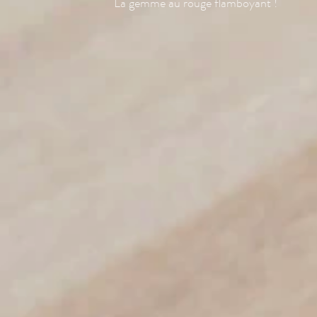
La gemme au rouge flamboyant !