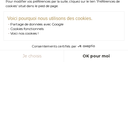
Pour modifier vos préférences par la suite, cliquez sur le lien 'Préférences de
lettre Z soit un diamant jaune foncé voire quasiment brun.
01 . 84 . 17 . 24 . 42
cookies' situé dans le pied de page.
TÉL PARIS
Le H est le blanc commercial que l’on retrouve dans 90%
05 . 35 . 54 . 45 . 53
TÉL BORDEAUX
des boutiques. Il peut y avoir des taches jaunâtres à
Voici pourquoi nous utilisons des cookies.
l’intérieur, c’est pour cette raison nous ne travaillons pas en
Partage de données avec Google
dessous de G.
RDV SHOWROOM
Cookies fonctionnels
Voici nos cookies !
RDV TÉLÉPHONIQUE
Consentements certifiés par
CONTACT
Je choisis
OK pour moi
Axeptio consent
Plateforme de Gestion du Consentement : Personnalisez vos Option
Notre plateforme vous permet d'adapter et de gérer vos paramètres de
La pureté (
clarity
)