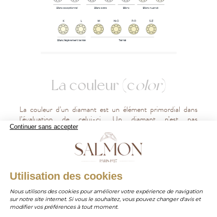
La couleur (c
olor
)
La couleur d’un diamant est un élément primordial dans
l’évaluation de celui-ci. Un diamant n’est pas
nécessairement blanc, il existe en réalité de nombreuses
Continuer sans accepter
déclinaisons de couleurs différentes qui définissent la valeur
de cette gemme. Les diamants blancs ou incolores sont
considérés comme rares et donc de ce fait, plus cher que les
autres pierres précieuses. Les diamants sont classés
WHATSAPP
Utilisation des cookies
d’Incolores à Jaunâtre selon les lettres de l’alphabet. Cette
échelle débute par la lettre D pour diamant, l’appellation
Nous utilisons des cookies pour améliorer votre expérience de navigation
générale de toutes les formes de pierres (Brillant, Princesse,
sur notre site internet. Si vous le souhaitez, vous pouvez changer d'avis et
contact@salmonparis.com
E-MAIL
Marquise, Ovale...). La lettre D caractérise un diamant d’un
modifier vos préférences à tout moment.
blanc exceptionnel totalement incolore et se termine par la