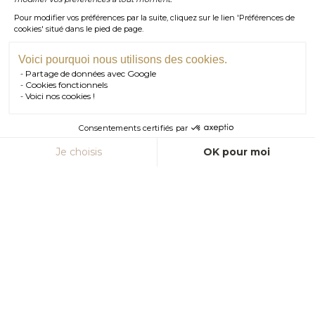
Pour modifier vos préférences par la suite, cliquez sur le lien 'Préférences de
01 . 84 . 17 . 24 . 42
cookies' situé dans le pied de page.
TÉL PARIS
05 . 35 . 54 . 45 . 53
TÉL BORDEAUX
Voici pourquoi nous utilisons des cookies.
Partage de données avec Google
RDV SHOWROOM
Cookies fonctionnels
Voici nos cookies !
RDV TÉLÉPHONIQUE
Consentements certifiés par
CONTACT
Je choisis
OK pour moi
Axeptio consent
Plateforme de Gestion du Consentement : Personnalisez vos Option
Notre plateforme vous permet d'adapter et de gérer vos paramètres de
OR BLANC 18 CARATS - 750 MILLIÈMES
L’or blanc 18 carats est un alliage de plusieurs métaux, celui-ci
est composé de 75% d’or pur, de 18,5% d’argent pour obtenir la
couleur blanche, de 3,5 % de cuivre et 3% de palladium. L’or
blanc a par nature une couleur grisée, pour que sa couleur soit