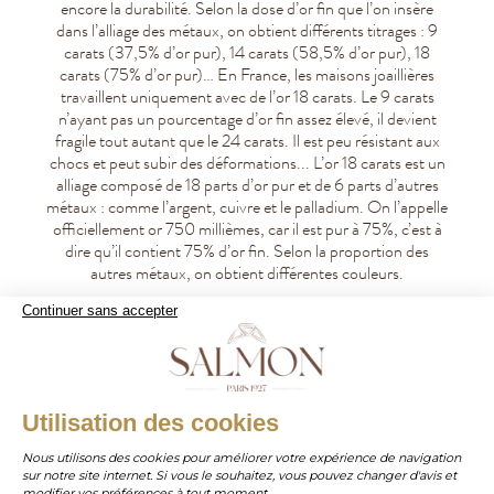
encore la durabilité. Selon la dose d’or fin que l’on insère
dans l’alliage des métaux, on obtient différents titrages : 9
carats (37,5% d’or pur), 14 carats (58,5% d’or pur), 18
carats (75% d’or pur)… En France, les maisons joaillières
travaillent uniquement avec de l’or 18 carats. Le 9 carats
n’ayant pas un pourcentage d’or fin assez élevé, il devient
fragile tout autant que le 24 carats. Il est peu résistant aux
chocs et peut subir des déformations... L’or 18 carats est un
alliage composé de 18 parts d’or pur et de 6 parts d’autres
métaux : comme l’argent, cuivre et le palladium. On l’appelle
officiellement or 750 millièmes, car il est pur à 75%, c’est à
dire qu’il contient 75% d’or fin. Selon la proportion des
autres métaux, on obtient différentes couleurs.
Continuer sans accepter
WHATSAPP
Utilisation des cookies
Nous utilisons des cookies pour améliorer votre expérience de navigation
sur notre site internet. Si vous le souhaitez, vous pouvez changer d'avis et
contact@salmonparis.com
E-MAIL
modifier vos préférences à tout moment.