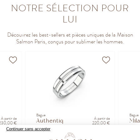
NOTRE SÉLECTION POUR
LUI
Découvrez les best-sellers et pièces uniques de la Maison
Salmon Paris, conçus pour sublimer les hommes.
Bague
Bague
À partir de
À partir de
Authentique
Mil
230,00 €
220,00 €
Continuer sans accepter