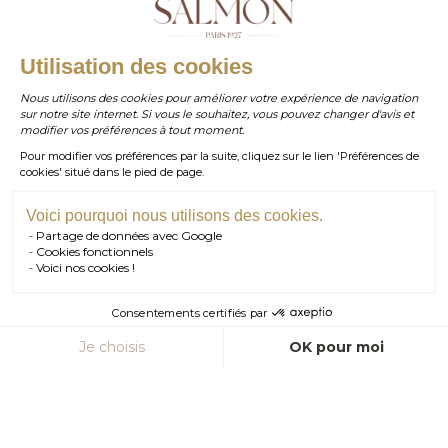
Notre sélection "Cadeaux
WHATSAPP
Utilisation des cookies
pour lui" !
Nous utilisons des cookies pour améliorer votre expérience de navigation
sur notre site internet. Si vous le souhaitez, vous pouvez changer d'avis et
contact@salmonparis.com
E-MAIL
modifier vos préférences à tout moment.
Parce que l’art d’offrir prend tout son sens chez Salmon, nous
Pour modifier vos préférences par la suite, cliquez sur le lien 'Préférences de
avons imaginé une sélection conçue pour vous aider à trouver le
01 . 84 . 17 . 24 . 42
cookies' situé dans le pied de page.
TÉL PARIS
bijou idéal. Du choix du métal à celui de la pierre, chaque
05 . 35 . 54 . 45 . 53
TÉL BORDEAUX
création peut être entièrement personnalisée, afin de refléter
une intention, une personnalité ou un moment unique, et faire
Voici pourquoi nous utilisons des cookies.
de votre cadeau une pièce aussi précieuse que l’émotion qu’il
Partage de données avec Google
RDV SHOWROOM
Cookies fonctionnels
accompagne.
Voici nos cookies !
Découvrez
Découvrez la gamme cadeaux pour lui
la
RDV TÉLÉPHONIQUE
Consentements certifiés par
gamme
CONTACT
cadeaux
Je choisis
OK pour moi
pour
lui
Axeptio consent
Plateforme de Gestion du Consentement : Personnalisez vos Option
Notre plateforme vous permet d'adapter et de gérer vos paramètres de