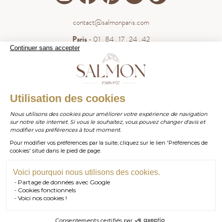
contact@salmonparis.com
Paris
- 01 . 84 . 17 . 24 . 42
Continuer sans accepter
Bordeaux
- 05 . 35 . 54 . 45 . 53
WhatsApp
- 07 . 81 . 63 . 76 . 57
.
WHATSAPP
Utilisation des cookies
Paiement sécurisé
Nous utilisons des cookies pour améliorer votre expérience de navigation
sur notre site internet. Si vous le souhaitez, vous pouvez changer d'avis et
contact@salmonparis.com
E-MAIL
modifier vos préférences à tout moment.
Pour modifier vos préférences par la suite, cliquez sur le lien 'Préférences de
01 . 84 . 17 . 24 . 42
cookies' situé dans le pied de page.
TÉL PARIS
05 . 35 . 54 . 45 . 53
TÉL BORDEAUX
Voici pourquoi nous utilisons des cookies.
Partage de données avec Google
RDV SHOWROOM
Cookies fonctionnels
Voici nos cookies !
© Salmon Paris 2026 — Tous droits réservés.
RDV TÉLÉPHONIQUE
Consentements certifiés par