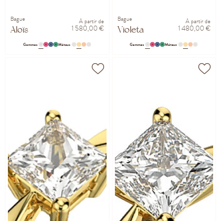
Bague
Bague
À partir de
À partir de
1 580,00 €
1 480,00 €
Aloïs
Violeta
Gemmes
Métaux
Gemmes
Métaux