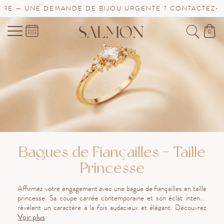
— UNE DEMANDE DE BIJOU URGENTE ? CONTACTEZ-NOUS 
0
Bagues de Fiançailles - Taille
Princesse
Affirmez votre engagement avec une bague de fiançailles en taille
princesse. Sa coupe carrée contemporaine et son éclat intense
révèlent un caractère à la fois audacieux et élégant. Découvrez
Voir plus
notre collection et trouvez la bague qui incarnera votre amour avec