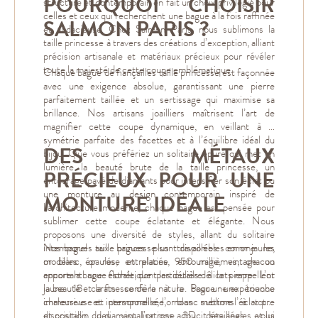
POURQUOI CHOISIR
structuré et contemporain en fait un choix privilégié pour
celles et ceux qui recherchent une bague à la fois raffinée
SALMON PARIS ?
et audacieuse. Chez Salmon Paris, nous sublimons la
taille princesse à travers des créations d’exception, alliant
précision artisanale et matériaux précieux pour révéler
toute la majesté de cette coupe emblématique.
Chaque bague de fiançailles taille princesse est façonnée
avec une exigence absolue, garantissant une pierre
parfaitement taillée et un sertissage qui maximise sa
brillance. Nos artisans joailliers maîtrisent l’art de
magnifier cette coupe dynamique, en veillant à la
symétrie parfaite des facettes et à l’équilibre idéal du
DES MÉTAUX
bijou. Que vous préfériez un solitaire épuré qui met en
lumière la beauté brute de la taille princesse, un
PRÉCIEUX POUR UNE
entourage pavé de diamants pour intensifier son éclat ou
une monture au design contemporain inspiré de
MONTURE IDÉALE
l’architecture moderne, chaque bague est pensée pour
sublimer cette coupe éclatante et élégante. Nous
proposons une diversité de styles, allant du solitaire
intemporel aux bagues plus travaillées comme les
Nos bagues taille princesse sont disponibles en or jaune,
modèles épaulés, entrelacés, entourage, vintage ou
or blanc, or rose et platine 950 millièmes, chacun
encore la bague florale, dont les détails délicats rappellent
apportant une esthétique particulière à la pierre. L’or
la beauté et la finesse de la nature. Pour une expérience
jaune 18 carats confère à la bague une touche
immersive et personnalisée, nous mettons à votre
chaleureuse et intemporelle, l’or blanc sublime l’éclat pur
disposition des visualisations 3D détaillées, vous
et cristallin du diamant, l’or rose adoucit ses angles et lui