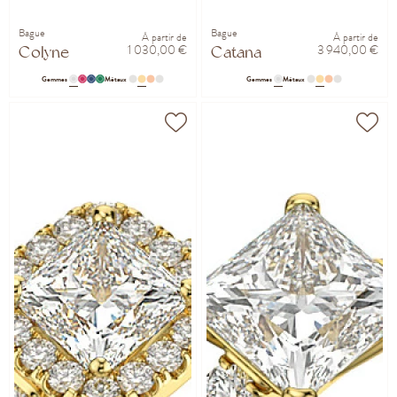
Bague
Bague
À partir de
À partir de
1 030,00 €
3 940,00 €
Colyne
Catana
Gemmes
Métaux
Gemmes
Métaux