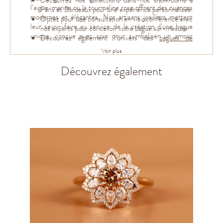
Découvrez nos collections dans nos showrooms à
l’aigue-marine ou la tourmaline rose offrent des nuances
Paris et Bordeaux pour une expérience personnalisée.
modernes et élégantes. Nos artisans joailliers mettent
Optez pour une consultation en visioconférence avec
leur savoir-faire au service de la création d’une bague
nos experts pour concevoir votre bague sur-mesure.
unique, conçue avec soin pour symboliser un amour
Découvrez également l’univers des
bagues de
éternel.
fiançailles taille émeraude
et laissez-vous séduire par
Voir plus
l’élégance et le savoir-faire intemporel de Salmon
Paris.
Découvrez également
Taille marquise
Taille
marquise