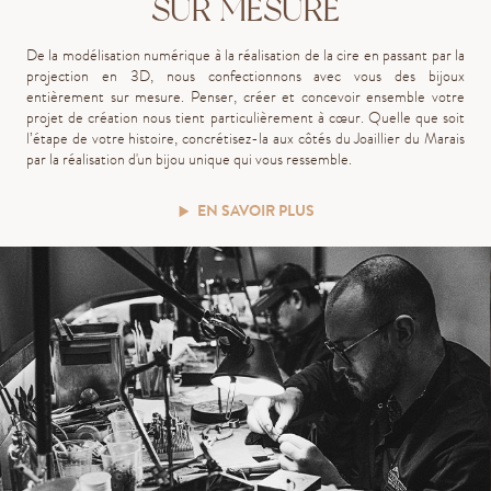
SUR MESURE
De la modélisation numérique à la réalisation de la cire en passant par la
projection en 3D, nous confectionnons avec vous des bijoux
entièrement sur mesure.
P
ens
er
, cré
er
et concev
oir
ensemble votre
projet de création
nous
tient
particulièrement
à cœur
.
Quelle que soit
l’étape de votre histoire, concrétisez-la aux côtés du Joaillier du Marais
par la réalisation d'un bijou unique qui vous ressemble.
EN SAVOIR PLUS