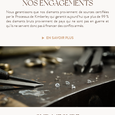
NOS ENGAGEMENTS
Nous garantissons que nos diamants proviennent de sources certifiées
par le Processus de Kimberley qui garantit aujourd’hui que plus de 99 %
des diamants bruts proviennent de pays qui ne sont pas en guerre et
qu’ils ne servent donc pas à financer des conflits armés.
EN SAVOIR PLUS