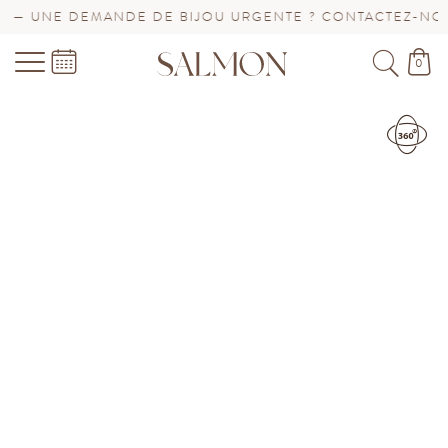
ANDE DE BIJOU URGENTE ? CONTACTEZ-NOUS !
SAV P
0