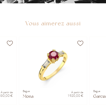
Vous aimerez aussi
Bague
Bague
À partir de
À partir de
 030,00 €
1 920,00 €
Mona
Garcia