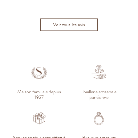
François D
H
Vincent F.
Caroline ET.
Alexandra B
Joffrey L.
Voir tous les avis
Maison familiale depuis
Joaillerie artisanale
1927
parisienne
Service après-vente offert à
Bijoux sur mesure