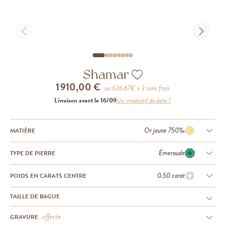
Shamar
1 910,00 €
ou
636.67
€ x 3 sans frais
Livraison avant le 16/09
Un impératif de date ?
Or jaune 750‰
MATIÈRE
Émeraude
TYPE DE PIERRE
0.50 carat
POIDS EN CARATS CENTRE
TAILLE DE BAGUE
offerte
GRAVURE