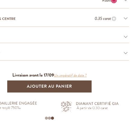
Rubis
0.35 carat
S CENTRE
e
Livraison avant le 17/09
Un impératif de date ?
AJOUTER AU PANIER