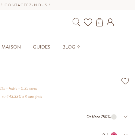
 ? CONTACTEZ-NOUS !
0
A MAISON
GUIDES
BLOG ✧
50‰
Rubis
0.35
carat
ou
443.33
€ x 3 sans frais
Or blanc 750‰