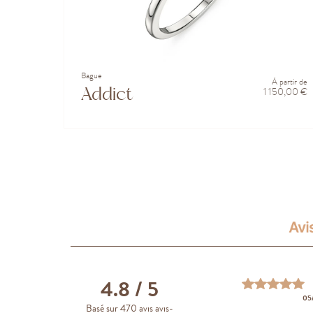
Bague
À partir de
Addict
1 150,00 €
4.8
/ 5
20/04/2023
20/04/2023
05
Basé sur 470 avis avis-