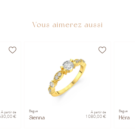
Vous aimerez aussi
Bague
Bague
À partir de
À partir de
 630,00 €
1 080,00 €
Sienna
Héra