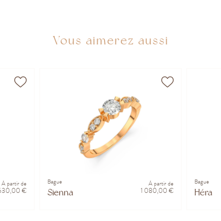
Vous aimerez aussi
Bague
Bague
À partir de
À partir de
 630,00 €
1 080,00 €
Sienna
Héra