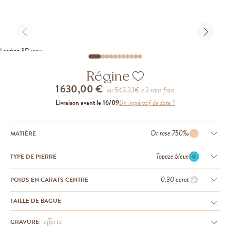
Loading 3D view
Régine
1 630,00 €
ou
543.33
€ x 3 sans frais
Livraison avant le 16/09
Un impératif de date ?
Or rose 750‰
MATIÈRE
Topaze bleue
TYPE DE PIERRE
0.30 carat
POIDS EN CARATS CENTRE
TAILLE DE BAGUE
offerte
GRAVURE