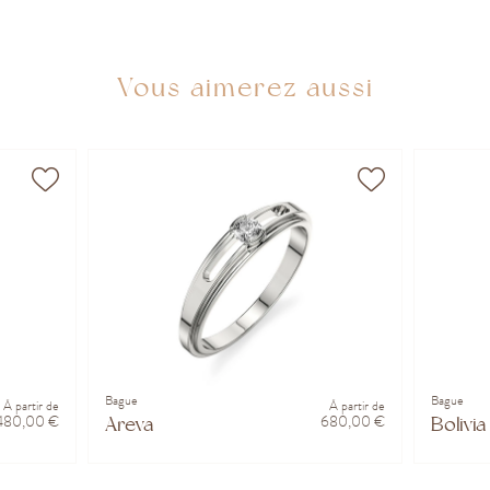
Vous aimerez aussi
Bague
Bague
À partir de
À partir de
480,00 €
680,00 €
Areva
Bolivia