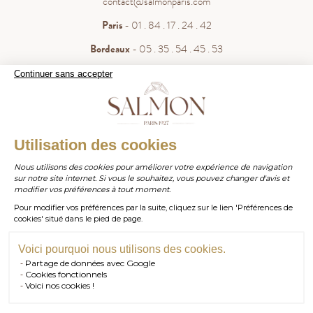
contact@salmonparis.com
Paris
- 01 . 84 . 17 . 24 . 42
Bordeaux
- 05 . 35 . 54 . 45 . 53
WhatsApp
- 07 . 81 . 63 . 76 . 57
Continuer sans accepter
.
Paiement sécurisé
WHATSAPP
Utilisation des cookies
Nous utilisons des cookies pour améliorer votre expérience de navigation
sur notre site internet. Si vous le souhaitez, vous pouvez changer d'avis et
contact@salmonparis.com
E-MAIL
modifier vos préférences à tout moment.
Pour modifier vos préférences par la suite, cliquez sur le lien 'Préférences de
01 . 84 . 17 . 24 . 42
cookies' situé dans le pied de page.
TÉL PARIS
05 . 35 . 54 . 45 . 53
TÉL BORDEAUX
Voici pourquoi nous utilisons des cookies.
Partage de données avec Google
RDV SHOWROOM
Cookies fonctionnels
© Salmon Paris 2026 — Tous droits réservés.
Voici nos cookies !