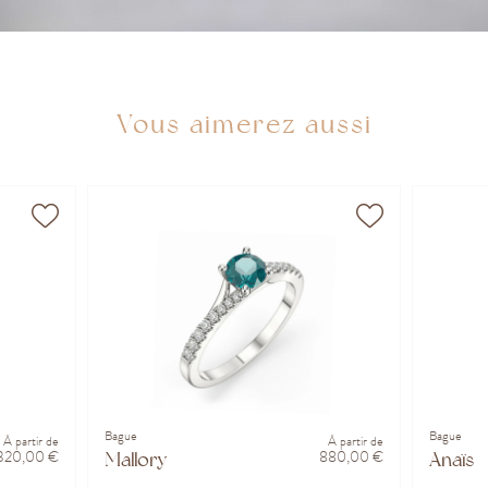
Vous aimerez aussi
Bague
Bague
À partir de
À partir de
 320,00 €
880,00 €
Mallory
Anaïs