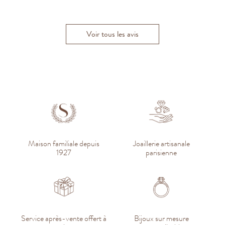
Elvina V.
Florent M.
D
Harmonie H
Caroline ET.
Voir tous les avis
Maison familiale depuis
Joaillerie artisanale
1927
parisienne
Service après-vente offert à
Bijoux sur mesure