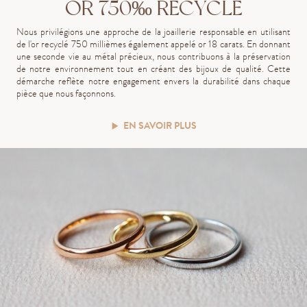
OR 750‰ RECYCLÉ
Nous privilégions une approche de la joaillerie responsable en utilisant
de l'or recyclé 750 millièmes également appelé or 18 carats. En donnant
une seconde vie au métal précieux, nous contribuons à la préservation
de notre environnement tout en créant des bijoux de qualité. Cette
démarche reflète notre engagement envers la durabilité dans chaque
pièce que nous façonnons.
EN SAVOIR PLUS