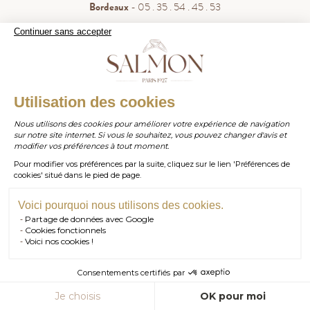
Bordeaux
- 05 . 35 . 54 . 45 . 53
WhatsApp
- 07 . 81 . 63 . 76 . 57
Continuer sans accepter
.
Paiement sécurisé
WHATSAPP
Utilisation des cookies
Nous utilisons des cookies pour améliorer votre expérience de navigation
sur notre site internet. Si vous le souhaitez, vous pouvez changer d'avis et
contact@salmonparis.com
E-MAIL
modifier vos préférences à tout moment.
Pour modifier vos préférences par la suite, cliquez sur le lien 'Préférences de
01 . 84 . 17 . 24 . 42
cookies' situé dans le pied de page.
TÉL PARIS
05 . 35 . 54 . 45 . 53
TÉL BORDEAUX
Voici pourquoi nous utilisons des cookies.
Partage de données avec Google
RDV SHOWROOM
Cookies fonctionnels
© Salmon Paris 2026 — Tous droits réservés.
Voici nos cookies !
RDV TÉLÉPHONIQUE
Consentements certifiés par
CONTACT
AJOUTER AU PANIER
Je choisis
OK pour moi