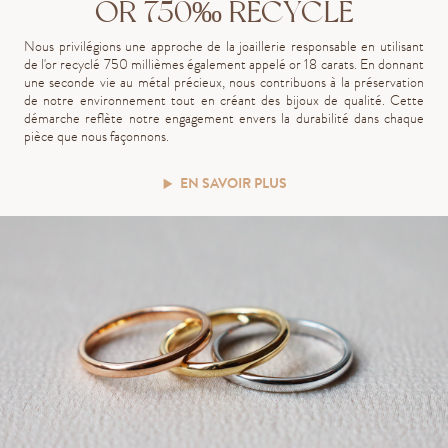
OR 750‰ RECYCLÉ
Nous privilégions une approche de la joaillerie responsable en utilisant
de l'or recyclé 750 millièmes également appelé or 18 carats. En donnant
une seconde vie au métal précieux, nous contribuons à la préservation
de notre environnement tout en créant des bijoux de qualité. Cette
démarche reflète notre engagement envers la durabilité dans chaque
pièce que nous façonnons.
EN SAVOIR PLUS