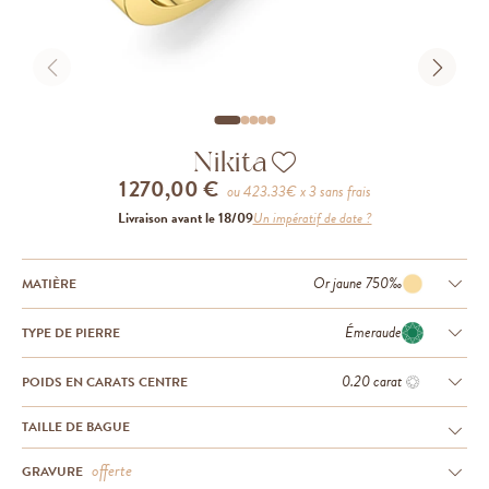
Nikita
1 270,00 €
ou
423.33
€ x 3 sans frais
Livraison avant le 18/09
Un impératif de date ?
Or jaune 750‰
MATIÈRE
Émeraude
TYPE DE PIERRE
0.20 carat
POIDS EN CARATS CENTRE
TAILLE DE BAGUE
offerte
GRAVURE