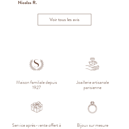
Nicolas R.
Myriam B.
C
Aris B.
Voir tous les avis
Maison familiale depuis
Joaillerie artisanale
1927
parisienne
Service après-vente offert à
Bijoux sur mesure