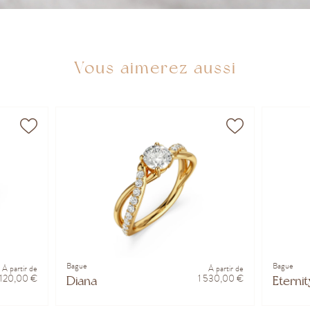
Vous aimerez aussi
Bague
Bague
À partir de
À partir de
 120,00 €
1 530,00 €
Diana
Eternit