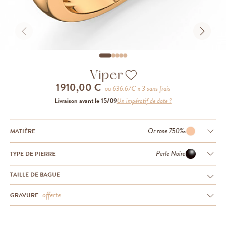
Viper
1 910,00 €
ou
636.67
€ x 3 sans frais
Livraison avant le 15/09
Un impératif de date ?
Or rose 750‰
MATIÈRE
Perle Noire
TYPE DE PIERRE
TAILLE DE BAGUE
offerte
GRAVURE