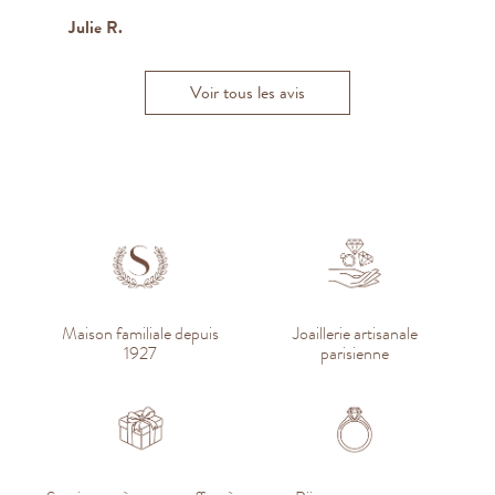
Caroline C.
Kahina B.
B
Julie R.
Catherine SP.
Hugo W.
Bertrand W.
Voir tous les avis
Maison familiale depuis
Joaillerie artisanale
1927
parisienne