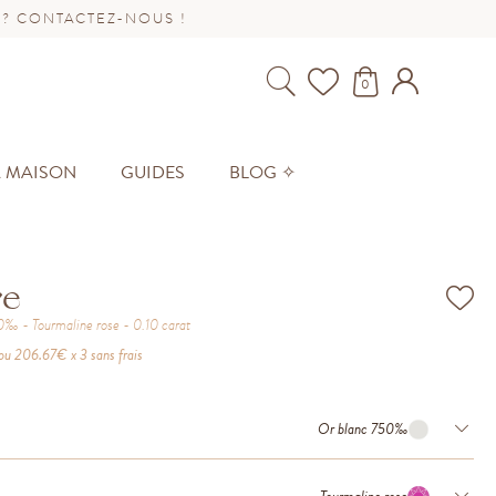
 ? CONTACTEZ-NOUS !
0
A MAISON
GUIDES
BLOG ✧
re
50‰
Tourmaline rose
0.10
carat
ou
206.67
€ x 3 sans frais
Or blanc 750‰