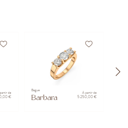
Bague
Bague
partir de
À partir de
Barbara
Lau
60,00 €
5 250,00 €