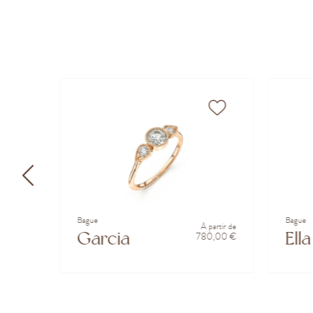
Bague
Bague
partir de
À partir de
Garcia
Ella
0,00 €
780,00 €