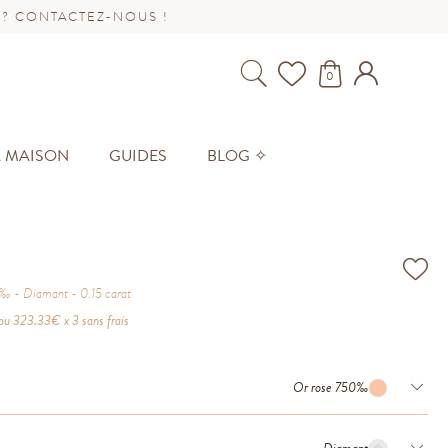
 ? CONTACTEZ-NOUS !
0
A MAISON
GUIDES
BLOG ✧
0‰
Diamant
0.15
carat
ou
323.33
€ x 3 sans frais
Or rose 750‰