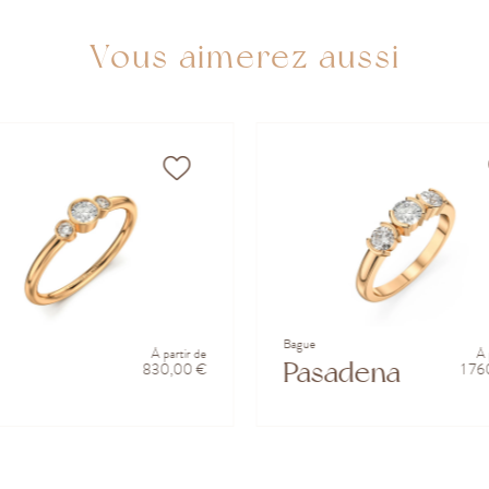
Vous aimerez aussi
Bague
À partir de
À 
Pasadena
830,00 €
1 7