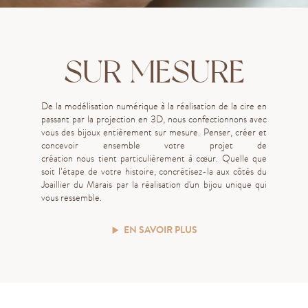
SUR MESURE
De la modélisation numérique à la réalisation de la cire en
passant par la projection en 3D, nous confectionnons avec
vous des bijoux entièrement sur mesure.
P
ens
er
, cré
er
et
concev
oir
ensemble votre projet de
création
nous
tient
particulièrement
à cœur
.
Quelle que
soit l’étape de votre histoire, concrétisez-la aux côtés du
Joaillier du Marais par la réalisation d'un bijou unique qui
vous ressemble.
EN SAVOIR PLUS