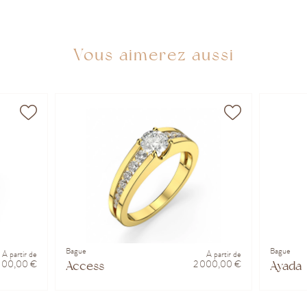
Vous aimerez aussi
Bague
Bague
À partir de
À partir de
 100,00 €
2 000,00 €
Access
Ayada