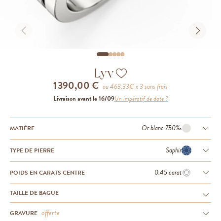
Lyv
1 390,00 €
ou
463.33
€ x 3 sans frais
Livraison avant le 16/09
Un impératif de date ?
Or blanc 750‰
MATIÈRE
Saphir
TYPE DE PIERRE
0.45 carat
POIDS EN CARATS CENTRE
TAILLE DE BAGUE
offerte
GRAVURE