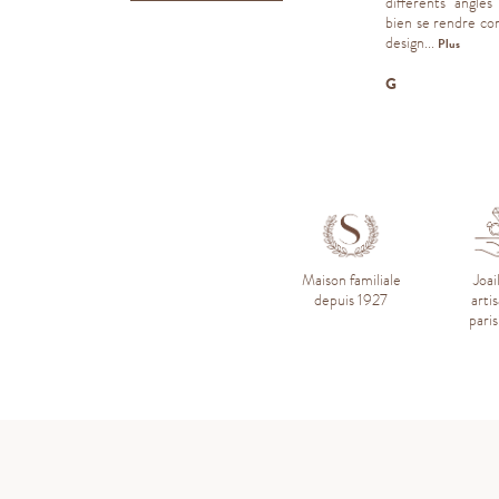
essayer de vendre une...
différents angles
bien se rendre c
Plus
design...
Plus
aul-Edouard R.
D
G
Maison familiale
Joai
depuis 1927
arti
pari