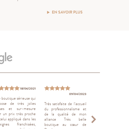
EN SAVOIR PLUS
18/06/2021
14/01
09/04/2023
 boutique sérieuse qui
Un grand merci,
pose de très jolies
alliances sont magnifi
Très satisfaite de l’accueil
ses et sur-mesure
du professionnalisme et
r un prix très proche
de la qualité de mon
celui appliqué dans les
alliance Très belle
eignes franchisées,
boutique au cœur de