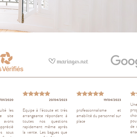
/01/2020
20/04/2023
19/04/2023
Une
pro
ulté les
Equipe à l’écoute et très
professionnalisme et
cho
e site
arrangeante répondant à
amabilité du personnel sur
pou
 avons
toutes nos questions
place
de 
apprécié
rapidement même après
ens
es sous
la vente. Les bagues que