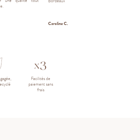
r une qualité tout
Bordeaux
e.
Caroline C.
L
ngagée,
Facilités de
ecyclé
paiement sans
frais