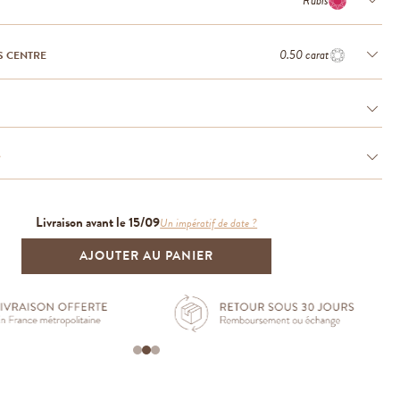
Rubis
0.50 carat
S CENTRE
e
Livraison avant le 15/09
Un impératif de date ?
AJOUTER AU PANIER