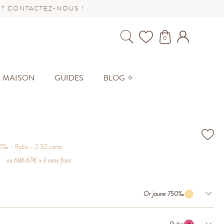
 ? CONTACTEZ-NOUS !
0
A MAISON
GUIDES
BLOG ✧
50‰
Rubis
0.50
carat
ou
686.67
€ x 3 sans frais
Or jaune 750‰