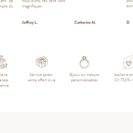
pou
 afin de
nous avons fait faire sont
autr
ompte du
magnifiques.
Joffrey L.
Catherine M.
D
llerie
Service après-
Bijoux sur mesure
Joaillerie e
sanale
vente offert à vie
personnalisables
Or 750% r
sienne