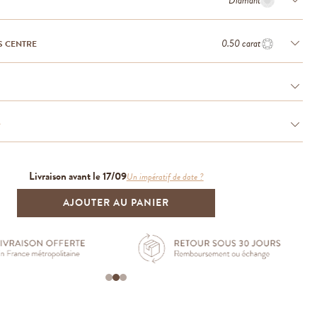
Diamant
0.50 carat
S CENTRE
e
Livraison avant le 17/09
Un impératif de date ?
AJOUTER AU PANIER