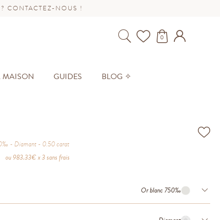
 ? CONTACTEZ-NOUS !
0
A MAISON
GUIDES
BLOG ✧
50‰
Diamant
0.50
carat
ou
983.33
€ x 3 sans frais
Or blanc 750‰