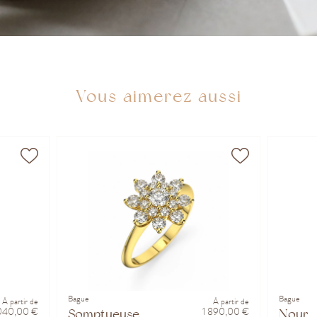
Vous aimerez aussi
Bague
Bague
À partir de
À partir de
040,00 €
1 890,00 €
Somptueuse
Nour