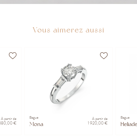
Vous aimerez aussi
Bague
Bague
À partir de
À partir de
 880,00 €
1 920,00 €
Mona
Heliad