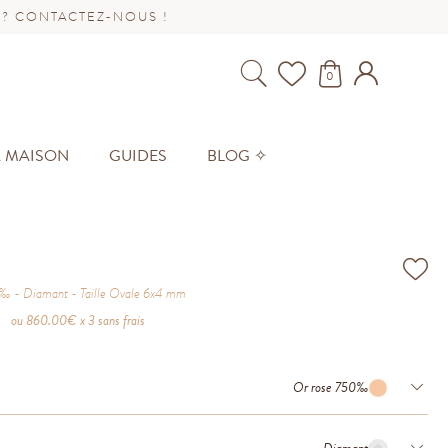
 ? CONTACTEZ-NOUS !
0
A MAISON
GUIDES
BLOG ✧
0‰
Diamant
Taille
Ovale 6x4 mm
ou
860.00
€ x 3 sans frais
Or rose 750‰