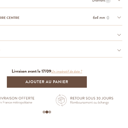
Diamant
6x4 mm
RRE CENTRE
e
Livraison avant le 17/09
Un impératif de date ?
AJOUTER AU PANIER