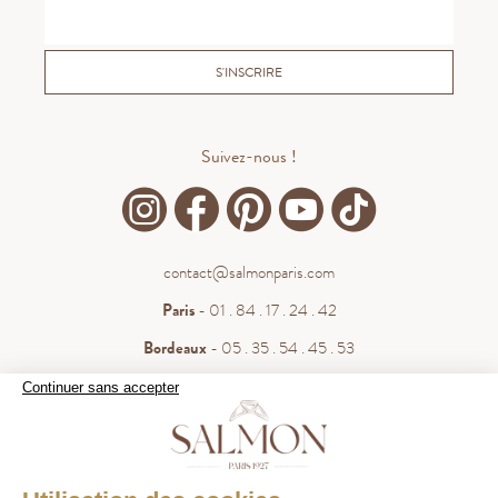
S'INSCRIRE
Suivez-nous !
contact@salmonparis.com
Paris
- 01 . 84 . 17 . 24 . 42
Bordeaux
- 05 . 35 . 54 . 45 . 53
WhatsApp
- 07 . 81 . 63 . 76 . 57
Continuer sans accepter
.
Paiement sécurisé
WHATSAPP