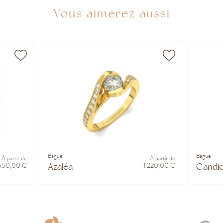
Vous aimerez aussi
Bague
Bague
À partir de
À partir de
 650,00 €
1 220,00 €
Azaléa
Candi