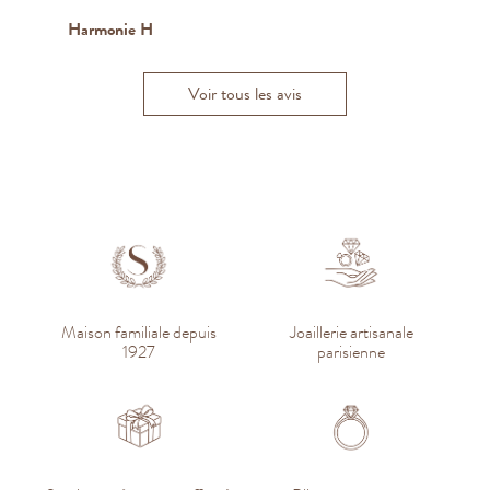
Nicolas B.
Harmonie H
Joaquim M.
Jean-Rémi M.
Tim L.
Nicolas R.
Voir tous les avis
Maison familiale depuis
Joaillerie artisanale
1927
parisienne