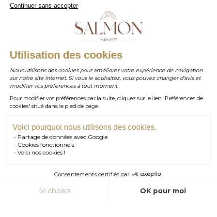
Continuer sans accepter
Bordeaux
- 05 . 35 . 54 . 45 . 53
WhatsApp
- 07 . 81 . 63 . 76 . 57
.
WHATSAPP
Utilisation des cookies
Paiement sécurisé
Nous utilisons des cookies pour améliorer votre expérience de navigation
sur notre site internet. Si vous le souhaitez, vous pouvez changer d'avis et
contact@salmonparis.com
E-MAIL
modifier vos préférences à tout moment.
Pour modifier vos préférences par la suite, cliquez sur le lien 'Préférences de
01 . 84 . 17 . 24 . 42
cookies' situé dans le pied de page.
TÉL PARIS
05 . 35 . 54 . 45 . 53
TÉL BORDEAUX
Voici pourquoi nous utilisons des cookies.
Partage de données avec Google
RDV SHOWROOM
Cookies fonctionnels
Voici nos cookies !
© Salmon Paris 2026 — Tous droits réservés.
RDV TÉLÉPHONIQUE
Consentements certifiés par
CONTACT
AJOUTER AU PANIER
Je choisis
OK pour moi
Axeptio consent
Plateforme de Gestion du Consentement : Personnalisez vos Option