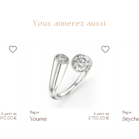
Vous aimerez aussi
Bague
Bague
À partir de
À partir de
 910,00 €
3 750,00 €
Youme
Seyche