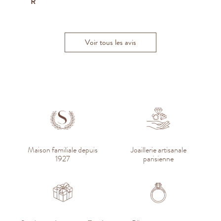
R
J
Isabelle R.
Voir tous les avis
Maison familiale depuis
Joaillerie artisanale
1927
parisienne