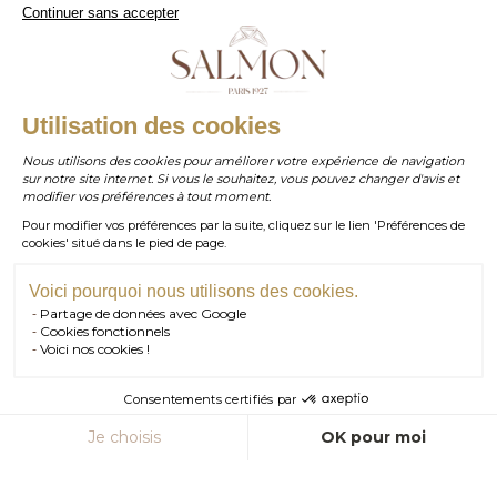
Continuer sans accepter
Bordeaux
- 05 . 35 . 54 . 45 . 53
WhatsApp
- 07 . 81 . 63 . 76 . 57
.
WHATSAPP
Utilisation des cookies
Paiement sécurisé
Nous utilisons des cookies pour améliorer votre expérience de navigation
sur notre site internet. Si vous le souhaitez, vous pouvez changer d'avis et
contact@salmonparis.com
E-MAIL
modifier vos préférences à tout moment.
Pour modifier vos préférences par la suite, cliquez sur le lien 'Préférences de
01 . 84 . 17 . 24 . 42
cookies' situé dans le pied de page.
TÉL PARIS
05 . 35 . 54 . 45 . 53
TÉL BORDEAUX
Voici pourquoi nous utilisons des cookies.
Partage de données avec Google
RDV SHOWROOM
Cookies fonctionnels
Voici nos cookies !
© Salmon Paris 2026 — Tous droits réservés.
RDV TÉLÉPHONIQUE
Consentements certifiés par
CONTACT
AJOUTER AU PANIER
Je choisis
OK pour moi
Axeptio consent
Plateforme de Gestion du Consentement : Personnalisez vos Option