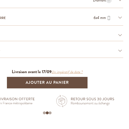
Diamant
6x4 mm
RRE
e
Livraison avant le 17/09
Un impératif de date ?
AJOUTER AU PANIER