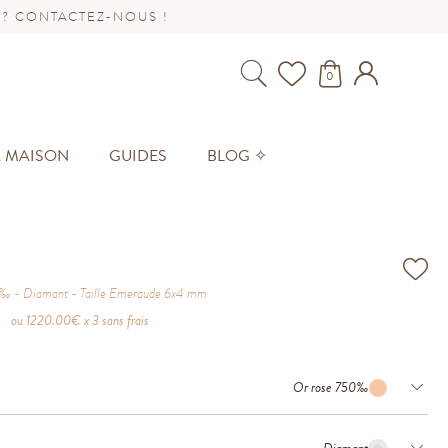
 ? CONTACTEZ-NOUS !
0
A MAISON
GUIDES
BLOG ✧
0‰
Diamant
Taille
Emeraude 6x4 mm
ou
1220.00
€ x 3 sans frais
Or rose 750‰