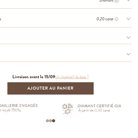
Diamant
0.20 carat
S
e
Livraison avant le 15/09
Un impératif de date ?
AJOUTER AU PANIER