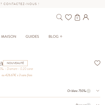
 ? CONTACTEZ-NOUS !
0
A MAISON
GUIDES
BLOG ✧
a
NOUVEAUTÉ
50‰
Diamant
0.20
carat
ou
426.67
€ x 3 sans frais
Or blanc 750‰