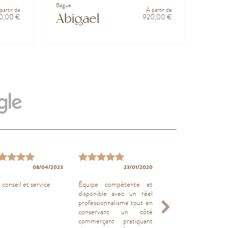
Bague
partir de
À partir de
Abigael
0,00 €
920,00 €
08/04/2023
23/01/2020
19/04
conseil et service
Équipe compétente et
Très bonne accuei
disponible avec un réel
bon conseil. D
professionnalisme tout en
respecté 😎
conservant un côté
commerçant pratiquant