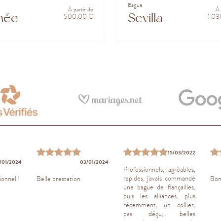
Bague
À partir de
À 
mée
Sevilla
500,00 €
1 03
15/03/2022
/01/2024
03/01/2024
Professionnels, agréables,
rapides, j'avais commandé
ionnel !
Belle prestation
Bon 
une bague de fiançailles,
puis les alliances, plus
récemment, un collier,
pas déçu, belles