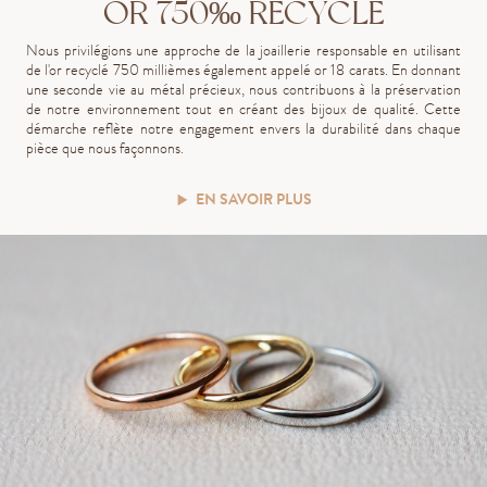
OR 750‰ RECYCLÉ
Nous privilégions une approche de la joaillerie responsable en utilisant
de l'or recyclé 750 millièmes également appelé or 18 carats. En donnant
une seconde vie au métal précieux, nous contribuons à la préservation
de notre environnement tout en créant des bijoux de qualité. Cette
démarche reflète notre engagement envers la durabilité dans chaque
pièce que nous façonnons.
EN SAVOIR PLUS