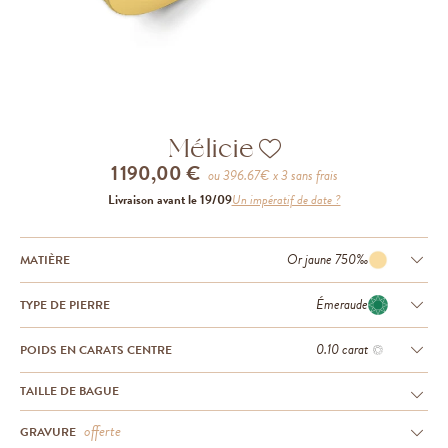
Mélicie
1 190,00 €
ou
396.67
€ x 3 sans frais
Livraison avant le 19/09
Un impératif de date ?
Or jaune 750‰
MATIÈRE
Émeraude
TYPE DE PIERRE
0.10 carat
POIDS EN CARATS CENTRE
TAILLE DE BAGUE
offerte
GRAVURE