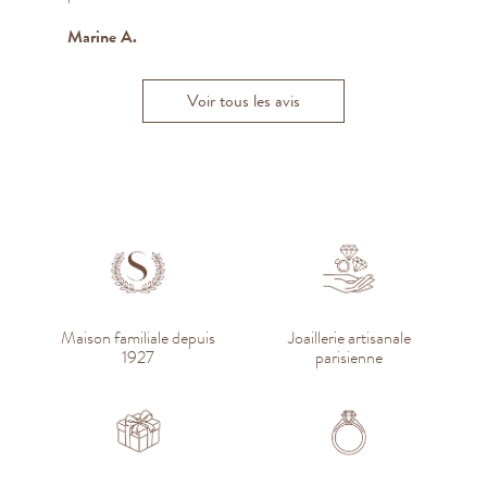
Marine A.
K
Yahya Y.
Alexandra B
O
Voir tous les avis
Maison familiale depuis
Joaillerie artisanale
1927
parisienne