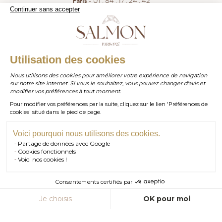
Paris
- 01 . 84 . 17 . 24 . 42
Continuer sans accepter
Bordeaux
- 05 . 35 . 54 . 45 . 53
WhatsApp
- 07 . 81 . 63 . 76 . 57
.
WHATSAPP
Utilisation des cookies
Paiement sécurisé
Nous utilisons des cookies pour améliorer votre expérience de navigation
sur notre site internet. Si vous le souhaitez, vous pouvez changer d'avis et
contact@salmonparis.com
E-MAIL
modifier vos préférences à tout moment.
Pour modifier vos préférences par la suite, cliquez sur le lien 'Préférences de
01 . 84 . 17 . 24 . 42
cookies' situé dans le pied de page.
TÉL PARIS
05 . 35 . 54 . 45 . 53
TÉL BORDEAUX
Voici pourquoi nous utilisons des cookies.
Partage de données avec Google
RDV SHOWROOM
Cookies fonctionnels
Voici nos cookies !
© Salmon Paris 2026 — Tous droits réservés.
RDV TÉLÉPHONIQUE
Consentements certifiés par
CONTACT
AJOUTER AU PANIER
Je choisis
OK pour moi
Axeptio consent
Plateforme de Gestion du Consentement : Personnalisez vos Option