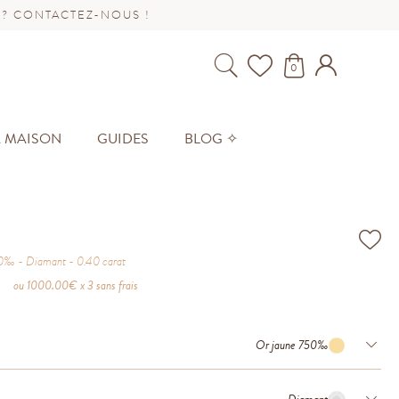
 ? CONTACTEZ-NOUS !
0
A MAISON
GUIDES
BLOG ✧
50‰
Diamant
0.40
carat
€
ou
1000.00
€ x 3 sans frais
Or jaune 750‰