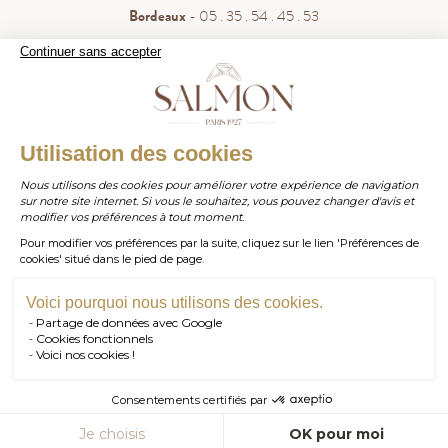
Bordeaux
- 05 . 35 . 54 . 45 . 53
WhatsApp
- 07 . 81 . 63 . 76 . 57
Continuer sans accepter
.
Paiement sécurisé
WHATSAPP
Utilisation des cookies
Nous utilisons des cookies pour améliorer votre expérience de navigation
sur notre site internet. Si vous le souhaitez, vous pouvez changer d'avis et
contact@salmonparis.com
E-MAIL
modifier vos préférences à tout moment.
Pour modifier vos préférences par la suite, cliquez sur le lien 'Préférences de
01 . 84 . 17 . 24 . 42
cookies' situé dans le pied de page.
TÉL PARIS
05 . 35 . 54 . 45 . 53
TÉL BORDEAUX
Voici pourquoi nous utilisons des cookies.
Partage de données avec Google
RDV SHOWROOM
Cookies fonctionnels
© Salmon Paris 2026 — Tous droits réservés.
Voici nos cookies !
RDV TÉLÉPHONIQUE
Consentements certifiés par
CONTACT
AJOUTER AU PANIER
Je choisis
OK pour moi