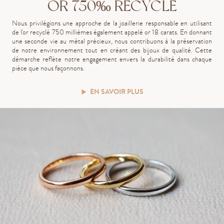
OR 750‰ RECYCLÉ
Nous privilégions une approche de la joaillerie responsable en utilisant
de l'or recyclé 750 millièmes également appelé or 18 carats. En donnant
une seconde vie au métal précieux, nous contribuons à la préservation
de notre environnement tout en créant des bijoux de qualité. Cette
démarche reflète notre engagement envers la durabilité dans chaque
pièce que nous façonnons.
EN SAVOIR PLUS