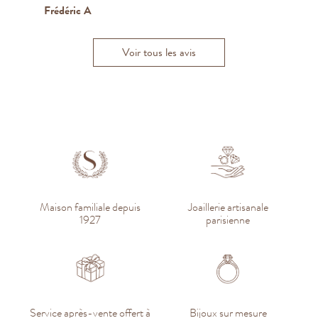
Frédéric A
Kenza B.
Tristan D.
Voir tous les avis
Maison familiale depuis
Joaillerie artisanale
1927
parisienne
Service après-vente offert à
Bijoux sur mesure