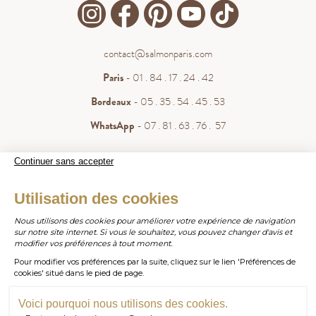
contact@salmonparis.com
Paris
- 01 . 84 . 17 . 24 . 42
Bordeaux
- 05 . 35 . 54 . 45 . 53
WhatsApp
- 07 . 81 . 63 . 76 . 57
.
Continuer sans accepter
Paiement sécurisé
WHATSAPP
Utilisation des cookies
Nous utilisons des cookies pour améliorer votre expérience de navigation
sur notre site internet. Si vous le souhaitez, vous pouvez changer d'avis et
contact@salmonparis.com
E-MAIL
modifier vos préférences à tout moment.
Pour modifier vos préférences par la suite, cliquez sur le lien 'Préférences de
01 . 84 . 17 . 24 . 42
cookies' situé dans le pied de page.
TÉL PARIS
05 . 35 . 54 . 45 . 53
TÉL BORDEAUX
Voici pourquoi nous utilisons des cookies.