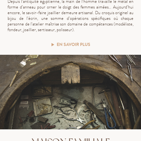
Depuis l’antiquité égyptienne, la main de l’homme travaille le métal en
forme d’anneau pour orner le doigt des femmes aimées… Aujourd’hui
encore, le savoir-faire joaillier demeure artisanal. Du croquis originel au
bijou de l’écrin, une somme d’opérations spécifiques où chaque
personne de l’atelier maîtrise son domaine de compétences (modéliste,
fondeur, joaillier, sertisseur, polisseur).
EN SAVOIR PLUS