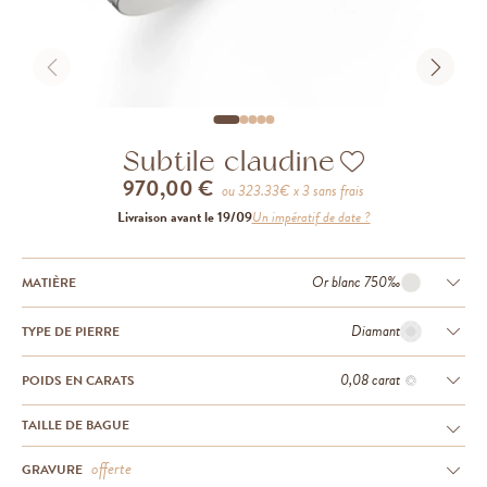
Subtile claudine
970,00 €
ou
323.33
€ x 3 sans frais
Livraison avant le 19/09
Un impératif de date ?
Or blanc 750‰
MATIÈRE
Diamant
TYPE DE PIERRE
0,08 carat
POIDS EN CARATS
TAILLE DE BAGUE
offerte
GRAVURE