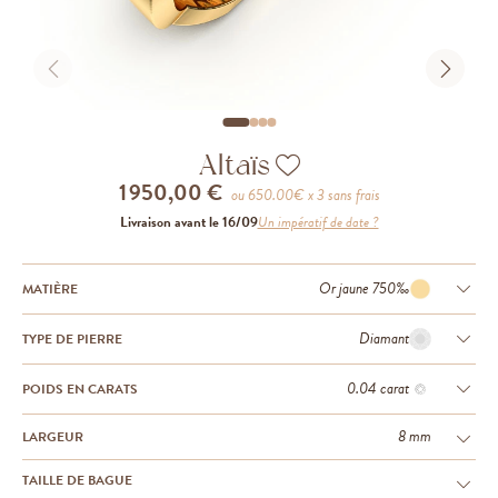
Altaïs
1 950,00 €
ou
650.00
€ x 3 sans frais
Livraison avant le 16/09
Un impératif de date ?
Or jaune 750‰
MATIÈRE
Diamant
TYPE DE PIERRE
0.04 carat
POIDS EN CARATS
8 mm
LARGEUR
TAILLE DE BAGUE