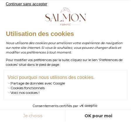
WhatsApp
- 07 . 81 . 63 . 76 . 57
Continuer sans accepter
.
Paiement sécurisé
WHATSAPP
Utilisation des cookies
Nous utilisons des cookies pour améliorer votre expérience de navigation
sur notre site internet. Si vous le souhaitez, vous pouvez changer d'avis et
contact@salmonparis.com
E-MAIL
modifier vos préférences à tout moment.
Pour modifier vos préférences par la suite, cliquez sur le lien 'Préférences de
01 . 84 . 17 . 24 . 42
cookies' situé dans le pied de page.
TÉL PARIS
05 . 35 . 54 . 45 . 53
TÉL BORDEAUX
Voici pourquoi nous utilisons des cookies.
Partage de données avec Google
RDV SHOWROOM
Cookies fonctionnels
© Salmon Paris 2026 — Tous droits réservés.
Voici nos cookies !
RDV TÉLÉPHONIQUE
Consentements certifiés par
CONTACT
AJOUTER AU PANIER
Je choisis
OK pour moi
Axeptio consent
Plateforme de Gestion du Consentement : Personnalisez vos Option