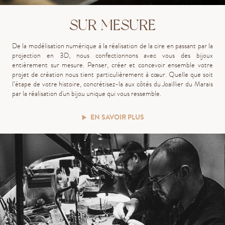
SUR MESURE
De la modélisation numérique à la réalisation de la cire en passant par la
projection en 3D, nous confectionnons avec vous des bijoux
entièrement sur mesure.
P
ens
er
, cré
er
et concev
oir
ensemble votre
projet de création
nous
tient
particulièrement
à cœur
.
Quelle que soit
l’étape de votre histoire, concrétisez-la aux côtés du Joaillier du Marais
par la réalisation d'un bijou unique qui vous ressemble.
EN SAVOIR PLUS