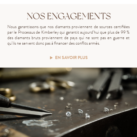
NOS ENGAGEMENTS
Nous garantissons que nos diamants proviennent de sources certifiées
par le Processus de Kimberley qui garantit aujourd’hui que plus de 99 %
des diamants bruts proviennent de pays qui ne sont pas en guerre et
qu’ils ne servent donc pas à financer des conflits armés.
EN SAVOIR PLUS